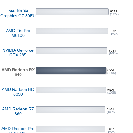
Intel Iris Xe
6712
(103%)
Graphics G7 80EU
AMD FirePro
6691
(103%)
M6100
NVIDIA GeForce
6624
(102%)
GTX 285
AMD Radeon RX
6551
(100%)
540
AMD Radeon HD
6521
(100%)
6850
AMD Radeon R7
6494
(100%)
360
AMD Radeon Pro
6487
(100%)