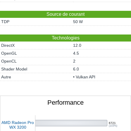
Source de courant
TDP
50 W
Technologies
DirectX
12.0
OpenGL
4.5
OpenCL
2
Shader Model
6.0
Autre
• Vulkan API
Performance
AMD Radeon Pro
6721
(103%)
WX 3200