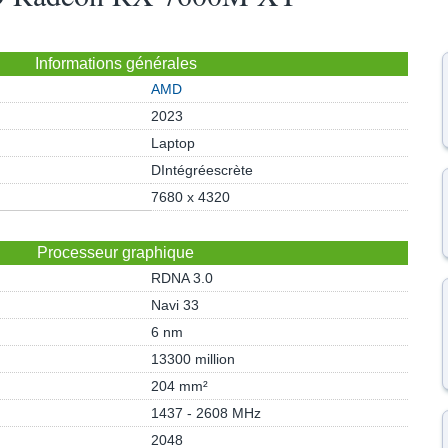
Informations générales
AMD
2023
Laptop
DIntégréescrète
7680 x 4320
Processeur graphique
RDNA 3.0
Navi 33
6 nm
13300 million
204 mm²
1437 - 2608 MHz
2048