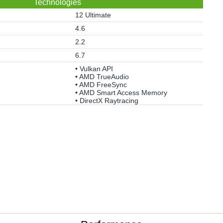
Technologies
12 Ultimate
4.6
2.2
6.7
• Vulkan API
• AMD TrueAudio
• AMD FreeSync
• AMD Smart Access Memory
• DirectX Raytracing