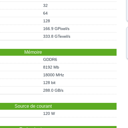
32
64
128
166.9 GPixel/s
333.8 GTexel/s
Mémoire
GDDR6
8192 Mb
18000 MHz
128 bit
288.0 GB/s
Source de courant
120 W