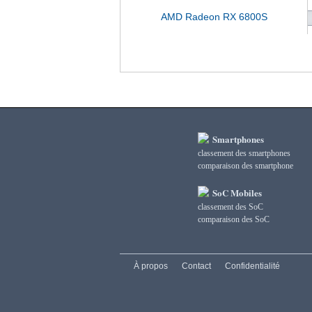
AMD Radeon RX 6800S
Smartphones
classement des smartphones
сomparaison des smartphone
SoC Mobiles
classement des SoC
сomparaison des SoC
À propos
Contact
Confidentialité