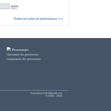
45303
(98%)
Toutes les notes de performance >>>
Processeurs
classement des processeurs
сomparaison des processeurs
chaynikam.hello@gmail.com
© 2009 - 2026