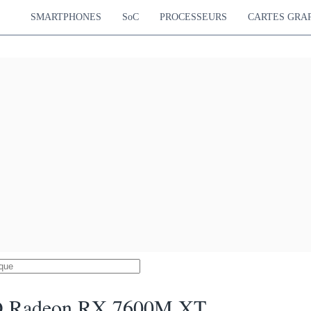
SMARTPHONES
SoC
PROCESSEURS
CARTES GRA
 Radeon RX 7600M XT