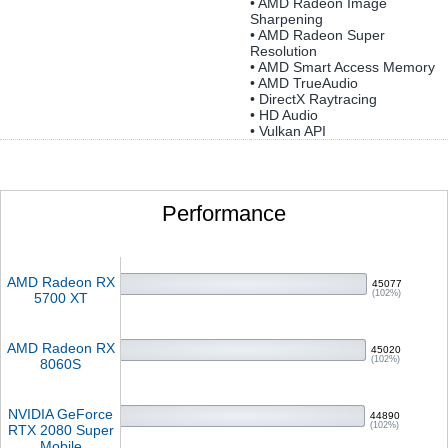
• AMD Radeon Image
Sharpening
• AMD Radeon Super
Resolution
• AMD Smart Access Memory
• AMD TrueAudio
• DirectX Raytracing
• HD Audio
• Vulkan API
Performance
AMD Radeon RX
45077
(102%)
5700 XT
AMD Radeon RX
45020
(102%)
8060S
NVIDIA GeForce
44890
(102%)
RTX 2080 Super
Mobile