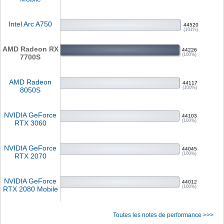
Intel Arc A750
44520
(101%)
AMD Radeon RX
44226
(100%)
7700S
AMD Radeon
44117
(100%)
8050S
NVIDIA GeForce
44103
(100%)
RTX 3060
NVIDIA GeForce
44045
(100%)
RTX 2070
NVIDIA GeForce
44012
(100%)
RTX 2080 Mobile
Toutes les notes de performance >>>