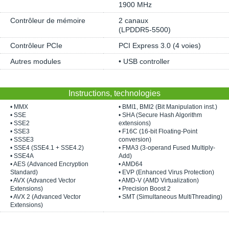
1900 MHz
Contrôleur de mémoire
2 canaux
(LPDDR5-5500)
Contrôleur PCIe
PCI Express 3.0 (4 voies)
Autres modules
• USB controller
Instructions, technologies
• MMX
• BMI1, BMI2 (Bit Manipulation inst.)
• SSE
• SHA (Secure Hash Algorithm
• SSE2
extensions)
• SSE3
• F16C (16-bit Floating-Point
• SSSE3
conversion)
• SSE4 (SSE4.1 + SSE4.2)
• FMA3 (3-operand Fused Multiply-
• SSE4A
Add)
• AES (Advanced Encryption
• AMD64
Standard)
• EVP (Enhanced Virus Protection)
• AVX (Advanced Vector
• AMD-V (AMD Virtualization)
Extensions)
• Precision Boost 2
• AVX 2 (Advanced Vector
• SMT (Simultaneous MultiThreading)
Extensions)