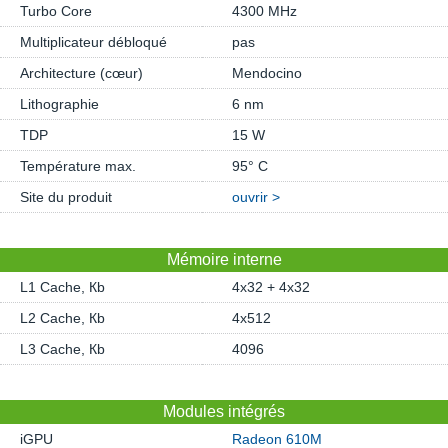
Turbo Core
4300 MHz
Multiplicateur débloqué
pas
Architecture (cœur)
Mendocino
Lithographie
6 nm
TDP
15 W
Température max.
95° C
Site du produit
ouvrir >
Mémoire interne
L1 Cache, Кb
4x32 + 4x32
L2 Cache, Кb
4x512
L3 Cache, Кb
4096
Modules intégrés
iGPU
Radeon 610M