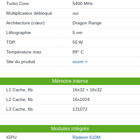
Turbo Core
5400 MHz
Multiplicateur débloqué
oui
Architecture (cœur)
Dragon Range
Lithographie
5 nm
TDP
55 W
Température max.
89° C
Site du produit
ouvrir >
Mémoire interne
L1 Cache, Кb
16x32 + 16x32
L2 Cache, Кb
16x1024
L3 Cache, Кb
131072
Modules intégrés
iGPU
Radeon 610M