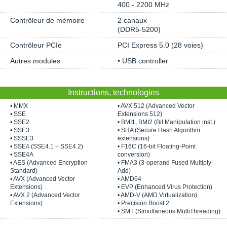
400 - 2200 MHz
Contrôleur de mémoire
2 canaux
(DDR5-5200)
Contrôleur PCIe
PCI Express 5.0 (28 voies)
Autres modules
• USB controller
Instructions, technologies
• MMX
• AVX 512 (Advanced Vector
• SSE
Extensions 512)
• SSE2
• BMI1, BMI2 (Bit Manipulation inst.)
• SSE3
• SHA (Secure Hash Algorithm
• SSSE3
extensions)
• SSE4 (SSE4.1 + SSE4.2)
• F16C (16-bit Floating-Point
• SSE4A
conversion)
• AES (Advanced Encryption
• FMA3 (3-operand Fused Multiply-
Standard)
Add)
• AVX (Advanced Vector
• AMD64
Extensions)
• EVP (Enhanced Virus Protection)
• AVX 2 (Advanced Vector
• AMD-V (AMD Virtualization)
Extensions)
• Precision Boost 2
• SMT (Simultaneous MultiThreading)