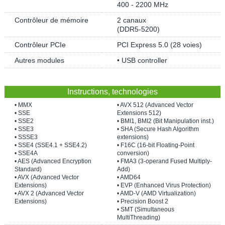
400 - 2200 MHz
Contrôleur de mémoire
2 canaux
(DDR5-5200)
Contrôleur PCIe
PCI Express 5.0 (28 voies)
Autres modules
• USB controller
Instructions, technologies
• MMX
• AVX 512 (Advanced Vector
• SSE
Extensions 512)
• SSE2
• BMI1, BMI2 (Bit Manipulation inst.)
• SSE3
• SHA (Secure Hash Algorithm
• SSSE3
extensions)
• SSE4 (SSE4.1 + SSE4.2)
• F16C (16-bit Floating-Point
• SSE4A
conversion)
• AES (Advanced Encryption
• FMA3 (3-operand Fused Multiply-
Standard)
Add)
• AVX (Advanced Vector
• AMD64
Extensions)
• EVP (Enhanced Virus Protection)
• AVX 2 (Advanced Vector
• AMD-V (AMD Virtualization)
Extensions)
• Precision Boost 2
• SMT (Simultaneous
MultiThreading)