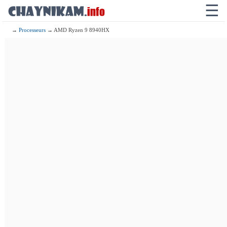
☰
→
Processeurs
→ AMD Ryzen 9 8940HX