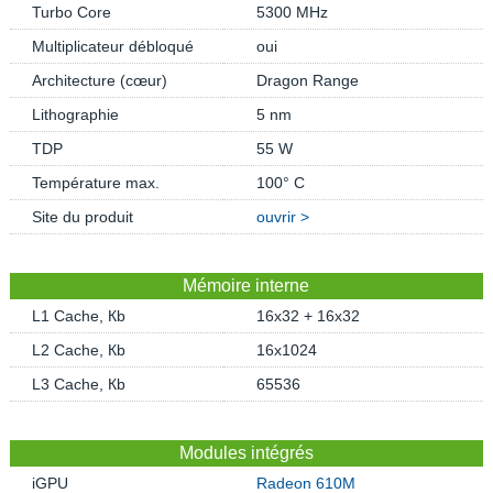
Turbo Core
5300 MHz
Multiplicateur débloqué
oui
Architecture (cœur)
Dragon Range
Lithographie
5 nm
TDP
55 W
Température max.
100° C
Site du produit
ouvrir >
Mémoire interne
L1 Cache, Кb
16x32 + 16x32
L2 Cache, Кb
16x1024
L3 Cache, Кb
65536
Modules intégrés
iGPU
Radeon 610M