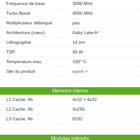
Fréquence de base
3000 MHz
Turbo Boost
4000 MHz
Multiplicateur débloqué
pas
Architecture (cœur)
Kaby Lake-H
Lithographie
14 nm
TDP
45 W
Température max.
100° C
Site du produit
ouvrir >
Mémoire interne
L1 Cache, Кb
4x32 + 4x32
L2 Cache, Кb
4x256
L3 Cache, Кb
8192
Modules intégrés