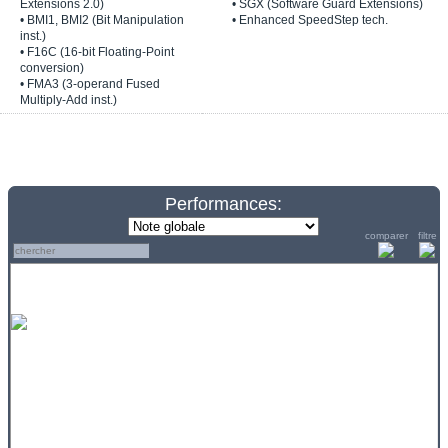
Extensions 2.0)
• SGX (Software Guard Extensions)
• BMI1, BMI2 (Bit Manipulation
• Enhanced SpeedStep tech.
inst.)
• F16C (16-bit Floating-Point
conversion)
• FMA3 (3-operand Fused
Multiply-Add inst.)
Performances:
comparer
filtre