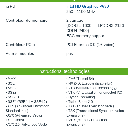
iGPU
Intel HD Graphics P630
350 - 1100 MHz
Contrôleur de mémoire
2 canaux
(DDR3L-1600, LPDDR3-2133,
DDR4-2400)
ECC memory support
Contrôleur PCIe
PCI Express 3.0 (16 voies)
Autres modules
pas
Instructions, technologies
• MMX
• EM64T (Intel 64)
• SSE
• NX (XD, Execute disable bit)
• SSE2
• VT-x (Virtualization technology)
• SSE3
• VT-d (Virtualization for directed I/O)
• SSSE3
• Hyper-Threading
• SSE4 (SSE4.1 + SSE4.2)
• Turbo Boost 2.0
• AES (Advanced Encryption
• TXT (Trusted Execution tech.)
Standard inst.)
• TSX (Transactional Synchronization
• AVX (Advanced Vector
Extensions)
Extensions)
• MPX (Memory Protection
• AVX 2.0 (Advanced Vector
Extensions)