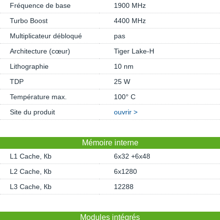
Fréquence de base
1900 MHz
Turbo Boost
4400 MHz
Multiplicateur débloqué
pas
Architecture (cœur)
Tiger Lake-H
Lithographie
10 nm
TDP
25 W
Température max.
100° C
Site du produit
ouvrir >
Mémoire interne
L1 Cache, Кb
6x32 +6x48
L2 Cache, Кb
6x1280
L3 Cache, Кb
12288
Modules intégrés