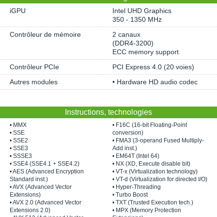
iGPU
Intel UHD Graphics
350 - 1350 MHz
Contrôleur de mémoire
2 canaux
(DDR4-3200)
ECC memory support
Contrôleur PCIe
PCI Express 4.0 (20 voies)
Autres modules
• Hardware HD audio codec
Instructions, technologies
• MMX
• F16C (16-bit Floating-Point
• SSE
conversion)
• SSE2
• FMA3 (3-operand Fused Multiply-
• SSE3
Add inst.)
• SSSE3
• EM64T (Intel 64)
• SSE4 (SSE4.1 + SSE4.2)
• NX (XD, Execute disable bit)
• AES (Advanced Encryption
• VT-x (Virtualization technology)
Standard inst.)
• VT-d (Virtualization for directed I/O)
• AVX (Advanced Vector
• Hyper-Threading
Extensions)
• Turbo Boost
• AVX 2.0 (Advanced Vector
• TXT (Trusted Execution tech.)
Extensions 2.0)
• MPX (Memory Protection