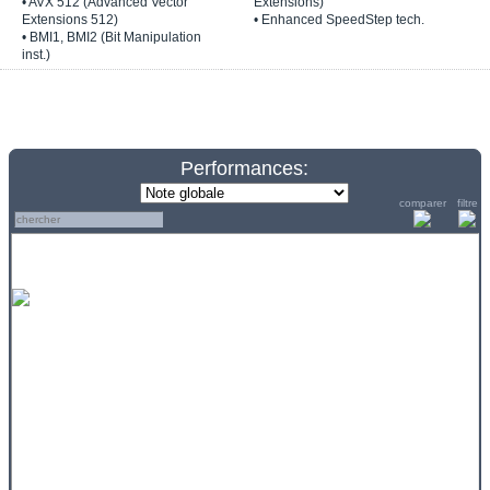
• AVX 512 (Advanced Vector
Extensions)
Extensions 512)
• Enhanced SpeedStep tech.
• BMI1, BMI2 (Bit Manipulation
inst.)
Performances:
comparer
filtre