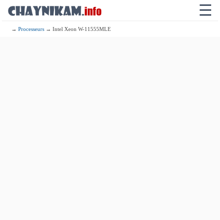
☰
→
Processeurs
→ Intel Xeon W-11555MLE