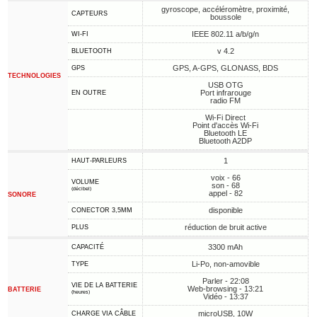
gyroscope, accéléromètre, proximité,
CAPTEURS
boussole
IEEE 802.11 a/b/g/n
WI-FI
v 4.2
BLUETOOTH
GPS, A-GPS, GLONASS, BDS
GPS
TECHNOLOGIES
USB OTG
Port infrarouge
EN OUTRE
radio FM
Wi-Fi Direct
Point d'accès Wi-Fi
Bluetooth LE
Bluetooth A2DP
1
HAUT-PARLEURS
voix - 66
VOLUME
son - 68
(décibel)
appel - 82
SONORE
disponible
CONECTOR 3,5MM
réduction de bruit active
PLUS
3300 mAh
CAPACITÉ
Li-Po, non-amovible
TYPE
Parler - 22:08
VIE DE LA BATTERIE
Web-browsing - 13:21
BATTERIE
(heures)
Vidéo - 13:37
microUSB, 10W
CHARGE VIA CÂBLE