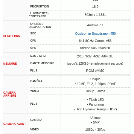
18:9
PROPORTION
LUMINOSITÉ /
503nit / 1:1331
CONTRASTE
SYSTÈME
Android 7.1
D'EXPLOITATION
Qualcomm Snapdragon 450
SOC
PLATEFORME
8x1.8GHz Cortex-A53
CPU
Adreno 506, 650MHz
GPU
2/16, 3/32, 4/32, 4/64 GB
RAM / ROM
jusqu'à 128GB (emplacement partagé)
CARTE MÉMOIRE
MÉMOIRE
ROM eMMC
PLUS
Unique
CAMÉRA
• 12MP, f/2.2, 1.25µm, PDAF
1080p - 30fps
VIDÉO
CAMÉRA
ARRIÈRE
• Flash LED
PLUS
• Panorama
• High Dynamic Range (HDR)
Unique
CAMÉRA
• 5MP
CAMÉRA AVANT
1080p - 30fps
VIDÉO