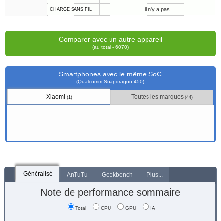
il n'y a pas
CHARGE SANS FIL
Comparer avec un autre appareil
(au total - 6070)
Smartphones avec le même SoC
(Qualcomm Snapdragon 450)
Xiaomi
Toutes les marques
(1)
(44)
Généralisé
AnTuTu
Geekbench
Plus...
Note de performance sommaire
Total
CPU
GPU
IA