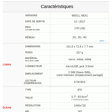
Caractéristiques
MDG1, MDI1
VERSIONS
12 / 2017
DATE DE SORTIE
PRIX
178 USD
à la date de sortie
2G, 3G, 4G
RÉSEAU
plus ↓
151.8 x 72.8 x 7.7 mm
DIMENSIONS
157 g
POIDS
MATÉRIAU
verre, métal, métal
face, fond, cadre
CORPS
microUSB, jack 3.5mm
CONNECTEUR
2 SIM (Nano-SIM),
EMPLACEMENT
carte mémoire (emplacement partagé)
LECTEUR
à l'arrière
D'EMPREINTES
IPS
TYPE
2
5.7", 83.8cm
TAILLE
(~75.9% écran-corps)
1440x720
RÉSOLUTION
ÉCRAN
282
PPI