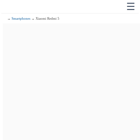
☰
→
Smartphones
→ Xiaomi Redmi 5