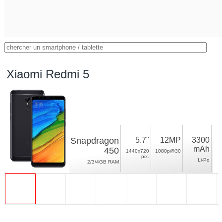
Xiaomi Redmi 5
Snapdragon
5.7"
12MP
3300
mAh
450
1440x720
1080p@30
pix.
Li-Po
2/3/4GB RAM