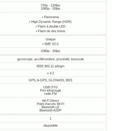
720p - 120fps
1080p - 30fps
• Panorama
• High Dynamic Range (HDR)
• Flash à double LED
• Flash de dos tonos
Unique
• 5MP, f/2.0
1080p - 30fps
gyroscope, accéléromètre, proximité, boussole
IEEE 802.11 a/b/g/n
v 4.2
GPS, A-GPS, GLONASS, BDS
USB OTG
Port infrarouge
radio FM
Wi-Fi Direct
Point d'accès Wi-Fi
Bluetooth LE
Bluetooth A2DP
1
disponible