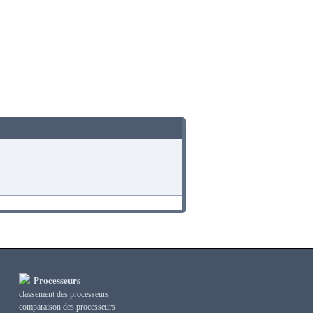
Processeurs
classement des processeurs
сomparaison des processeurs