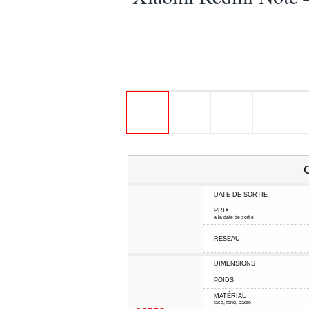
C
DATE DE SORTIE
PRIX
à la date de sortie
RÉSEAU
DIMENSIONS
POIDS
MATÉRIAU
face, fond, cadre