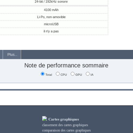
24-bit / 192kHz sonore
4100 mAh
Li-Po, non-amovible
microUSB
il n'y a pas
Plus...
Note de performance sommaire
Total
CPU
GPU
IA
Cartes graphiques
classement des cartes graphiques
сomparaison des cartes graphiques