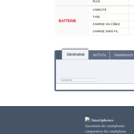
PLUS
CAPACITÉ
TYPE
BATTERIE
CHARGE VIA CÂBLE
CHARGE SANS FIL
Généralisé
AnTuTu
Geekbench
Smartphones
classement des smartphones
сomparaison des smartphone