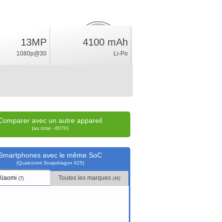
13MP
4100 mAh
4.3
%
1080p@30
Li-Po
position
Comparer avec un autre appareil
(au total - 6070)
Smartphones avec le même SoC
(Qualcomm Snapdragon 625)
Xiaomi
Toutes les marques
(7)
(46)