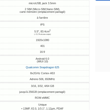
microUSB, jack 3.5mm
2 SIM (Micro-SIM,Nano-SIM),
carte mémoire (emplacement partagé)
à l'arrière
IPS
2
5.5", 83.4cm
(~72.7% écran-corps)
1920x1080
401
16:9
Android 6.0
(MIUI 10)
Qualcomm Snapdragon 625
8x2GHz Cortex-A53
Adreno 506, 650MHz
3/16, 3/32, 4/64 GB
jusqu'à 256GB (emplacement partagé)
ROM eMMC
Unique
• 13MP, f/2.0, 1/3.1", 1.12µm, PDAF