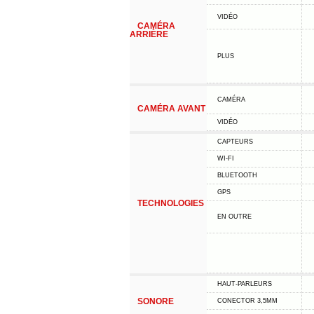
VIDÉO
CAMÉRA
ARRIÈRE
PLUS
CAMÉRA
CAMÉRA AVANT
VIDÉO
CAPTEURS
WI-FI
BLUETOOTH
GPS
TECHNOLOGIES
EN OUTRE
HAUT-PARLEURS
SONORE
CONECTOR 3,5MM