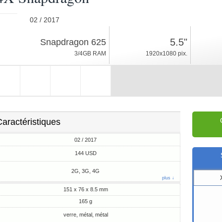
02 / 2017
165g, épaisseur 8.5mm
5.5"
Snapdragon 625
Android 6.0, MIUI 10
3/4GB RAM
1920x1080 pix.
16/32/64GB ROM
aractéristiques
02 / 2017
144 USD
2G, 3G, 4G
plus ↓
151 x 76 x 8.5 mm
165 g
verre, métal, métal