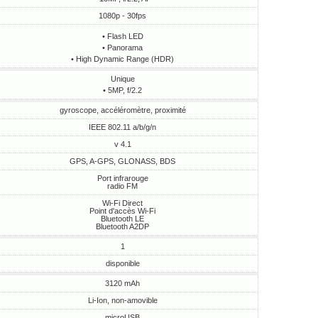
1080p - 30fps
• Flash LED
• Panorama
• High Dynamic Range (HDR)
Unique
• 5MP, f/2.2
gyroscope, accéléromètre, proximité
IEEE 802.11 a/b/g/n
v 4.1
GPS, A-GPS, GLONASS, BDS
Port infrarouge
radio FM
Wi-Fi Direct
Point d'accès Wi-Fi
Bluetooth LE
Bluetooth A2DP
1
disponible
3120 mAh
Li-Ion, non-amovible
microUSB