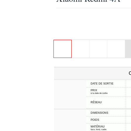
C
DATE DE SORTIE
PRIX
à la date de sortie
RÉSEAU
DIMENSIONS
POIDS
MATÉRIAU
face, fond, cadre