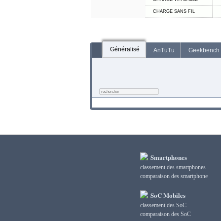
CHARGE SANS FIL
Généralisé
AnTuTu
Geekbench
Smartphones
classement des smartphones
сomparaison des smartphone
SoC Mobiles
classement des SoC
сomparaison des SoC