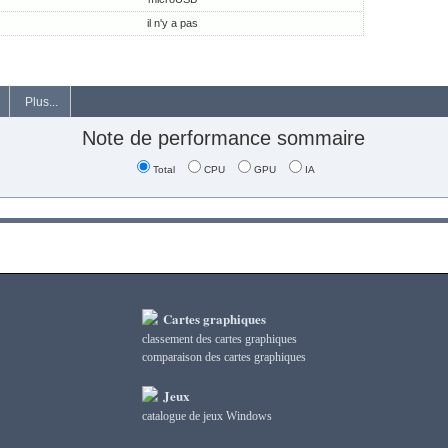
il n'y a pas
Plus...
Note de performance sommaire
Total
CPU
GPU
IA
Cartes graphiques
classement des cartes graphiques
сomparaison des cartes graphiques
Jeux
catalogue de jeux Windows