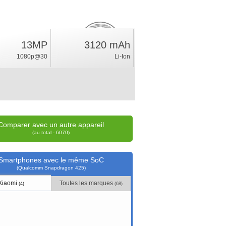
2.3
13MP
3120 mAh
%
1080p@30
Li-Ion
position
Comparer avec un autre appareil
(au total - 6070)
Smartphones avec le même SoC
(Qualcomm Snapdragon 425)
Xiaomi
Toutes les marques
(4)
(68)