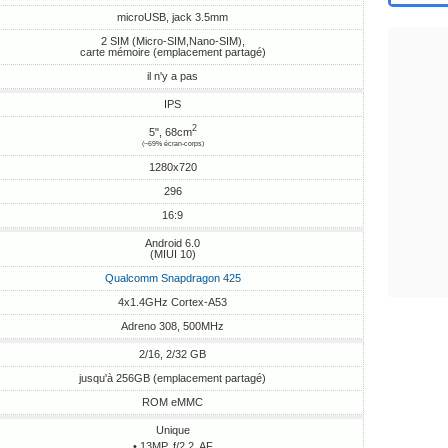
microUSB, jack 3.5mm
2 SIM (Micro-SIM,Nano-SIM),
carte mémoire (emplacement partagé)
il n'y a pas
IPS
2
5", 68cm
(~69% écran-corps)
1280x720
296
16:9
Android 6.0
(MIUI 10)
Qualcomm Snapdragon 425
4x1.4GHz Cortex-A53
Adreno 308, 500MHz
2/16, 2/32 GB
jusqu'à 256GB (emplacement partagé)
ROM eMMC
Unique
• 13MP, f/2.2, AF