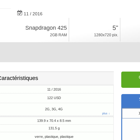
11 / 2016
131.5g, épaisseur 8.5mm
5"
Snapdragon 425
Android 6.0, MIUI 10
2GB RAM
1280x720 pix.
16/32GB ROM
aractéristiques
11 / 2016
122 USD
2G, 3G, 4G
plus ↓
139.9 x 70.4 x 8.5 mm
131.5 g
verre, plastique, plastique