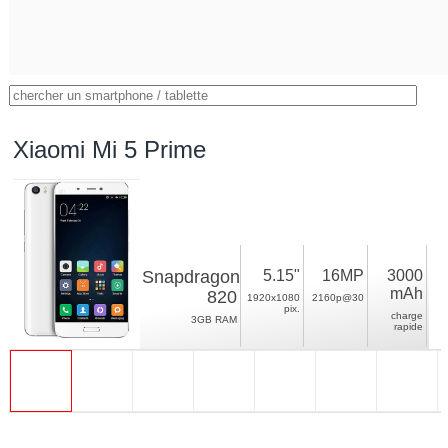
Xiaomi Mi 5 Prime
Snapdragon
5.15"
16MP
3000
mAh
820
1920x1080
2160p@30
pix.
charge
3GB RAM
rapide