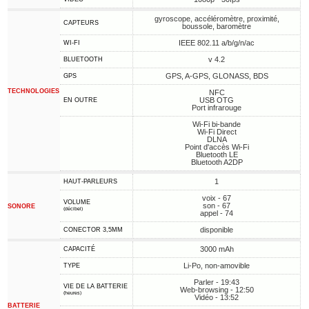
gyroscope, accéléromètre, proximité,
CAPTEURS
boussole, baromètre
IEEE 802.11 a/b/g/n/ac
WI-FI
v 4.2
BLUETOOTH
GPS, A-GPS, GLONASS, BDS
GPS
TECHNOLOGIES
NFC
USB OTG
EN OUTRE
Port infrarouge
Wi-Fi bi-bande
Wi-Fi Direct
DLNA
Point d'accès Wi-Fi
Bluetooth LE
Bluetooth A2DP
1
HAUT-PARLEURS
voix - 67
VOLUME
son - 67
SONORE
(décibel)
appel - 74
disponible
CONECTOR 3,5MM
3000 mAh
CAPACITÉ
Li-Po, non-amovible
TYPE
Parler - 19:43
VIE DE LA BATTERIE
Web-browsing - 12:50
(heures)
Vidéo - 13:52
BATTERIE