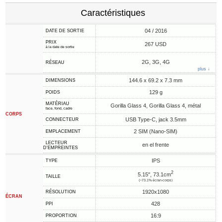
Caractéristiques
04 / 2016
DATE DE SORTIE
PRIX
267 USD
à la date de sortie
2G, 3G, 4G
RÉSEAU
plus ↓
144.6 x 69.2 x 7.3 mm
DIMENSIONS
129 g
POIDS
MATÉRIAU
Gorilla Glass 4, Gorilla Glass 4, métal
face, fond, cadre
CORPS
USB Type-C, jack 3.5mm
CONNECTEUR
2 SIM (Nano-SIM)
EMPLACEMENT
LECTEUR
en el frente
D'EMPREINTES
IPS
TYPE
2
5.15", 73.1cm
TAILLE
(~73.1% écran-corps)
1920x1080
RÉSOLUTION
ÉCRAN
428
PPI
16:9
PROPORTION