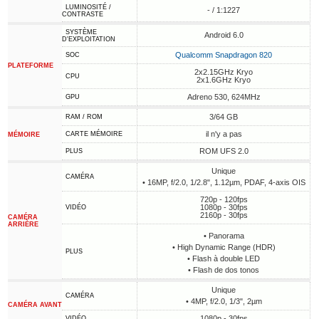
LUMINOSITÉ /
- / 1:1227
CONTRASTE
SYSTÈME
Android 6.0
D'EXPLOITATION
Qualcomm Snapdragon 820
SOC
PLATEFORME
2x2.15GHz Kryo
CPU
2x1.6GHz Kryo
Adreno 530, 624MHz
GPU
3/64 GB
RAM / ROM
il n'y a pas
CARTE MÉMOIRE
MÉMOIRE
ROM UFS 2.0
PLUS
Unique
CAMÉRA
• 16MP, f/2.0, 1/2.8", 1.12µm, PDAF, 4-axis OIS
720p - 120fps
1080p - 30fps
VIDÉO
2160p - 30fps
CAMÉRA
ARRIÈRE
• Panorama
• High Dynamic Range (HDR)
PLUS
• Flash à double LED
• Flash de dos tonos
Unique
CAMÉRA
• 4MP, f/2.0, 1/3", 2µm
CAMÉRA AVANT
1080p - 30fps
VIDÉO