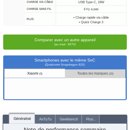
USB Type-C, 18W
CHARGE VIA CÂBLE
il n'y a pas
CHARGE SANS FIL
• Charge rapide via câble
PLUS
• Quick Charge 3
Comparer avec un autre appareil
(au total - 6070)
Smartphones avec le même SoC
(Qualcomm Snapdragon 820)
Xiaomi
Toutes les marques
(3)
(29)
Généralisé
AnTuTu
Geekbench
Plus...
Note de performance sommaire