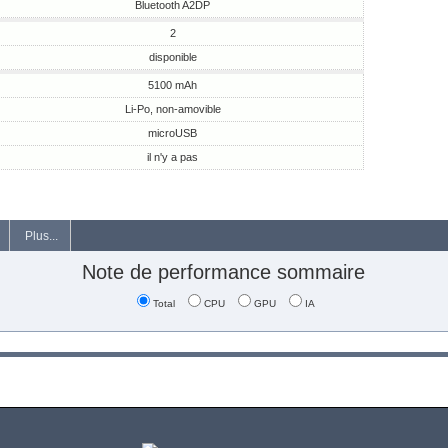
Bluetooth A2DP
2
disponible
5100 mAh
Li-Po, non-amovible
microUSB
il n'y a pas
Plus...
Note de performance sommaire
Total
CPU
GPU
IA