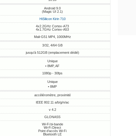
Android 9.0
(Magic UI 2.1)
HiSilicon Kirin 710
4x2.2GHz Cortex-A73
4x1.7GHz Cortex-A53
Mali-G51 MP4, 1000MHz
3/32, 4/64 GB
jusqu'à 512GB (emplacement dédié)
Unique
• 8MP, AF
1080p - 30fps
Unique
• 8MP
accéléromètre, proximité
IEEE 802.11 a/b/g/n/ac
v 4.2
GLONASS
Wi-Fi bi-bande
Wi-Fi Direct
Point d'accès Wi-Fi
Bluetooth LE