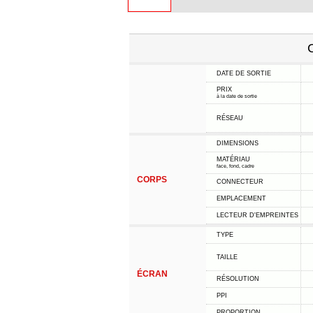
C
DATE DE SORTIE
PRIX
à la date de sortie
RÉSEAU
DIMENSIONS
MATÉRIAU
face, fond, cadre
CORPS
CONNECTEUR
EMPLACEMENT
LECTEUR D'EMPREINTES
TYPE
TAILLE
ÉCRAN
RÉSOLUTION
PPI
PROPORTION