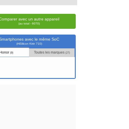
Comparer avec un autre appareil
(au total - 6070)
Smartphones avec le même SoC
(HiSilicon Kirin 710)
Honor
Toutes les marques
(9)
(27)