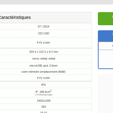
aractéristiques
07 / 2019
222 USD
il n'y a pas
204.2 x 122.2 x 8.2 mm
verre, métal, métal
microUSB, jack 3.5mm
carte mémoire (emplacement dédié)
il n'y a pas
IPS
2
8", 185.6cm
(~74.4% écran-corps)
1920x1200
283
16:10