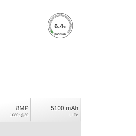
6.4
%
position
8MP
5100 mAh
1080p@30
Li-Po