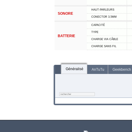
HAUT-PARLEURS
SONORE
CONECTOR 3,5MM
CAPACITÉ
TYPE
BATTERIE
CHARGE VIA CÂBLE
CHARGE SANS FIL
Généralisé
AnTuTu
Geekbench