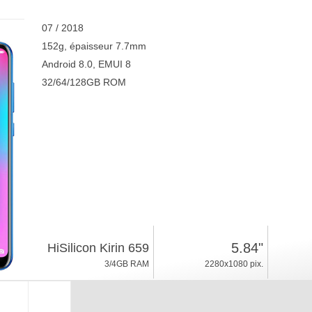
07 / 2018
152g, épaisseur 7.7mm
Android 8.0, EMUI 8
32/64/128GB ROM
5.84"
HiSilicon Kirin 659
3/4GB RAM
2280x1080 pix.