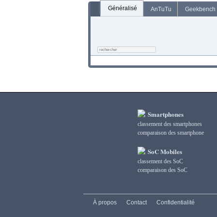
Généralisé
AnTuTu
Geekbench
Smartphones
classement des smartphones
сomparaison des smartphone
SoC Mobiles
classement des SoC
сomparaison des SoC
À propos
Contact
Confidentialité