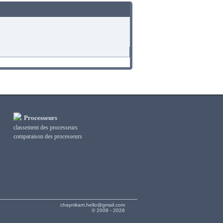
Processeurs
classement des processeurs
сomparaison des processeurs
chaynikam.hello@gmail.com
© 2009 - 2026