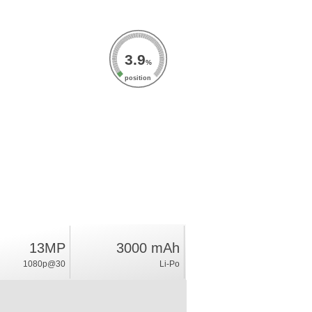
3.9
%
position
13MP
3000 mAh
1080p@30
Li-Po