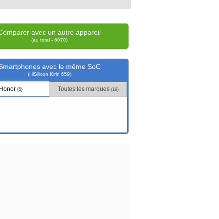
Comparer avec un autre appareil
(au total - 6070)
Smartphones avec le même SoC
(HiSilicon Kirin 659)
Honor
Toutes les marques
(5)
(19)