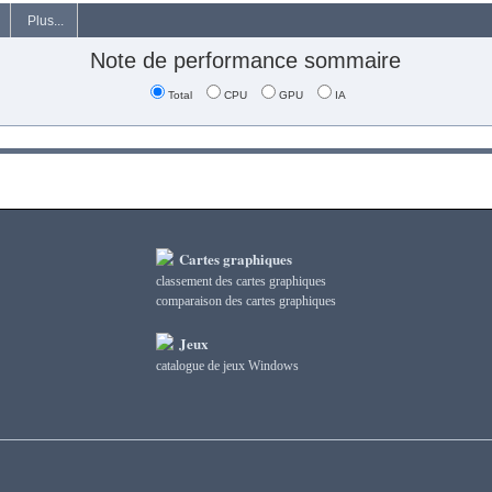
Plus...
Note de performance sommaire
Total
CPU
GPU
IA
Cartes graphiques
classement des cartes graphiques
сomparaison des cartes graphiques
Jeux
catalogue de jeux Windows