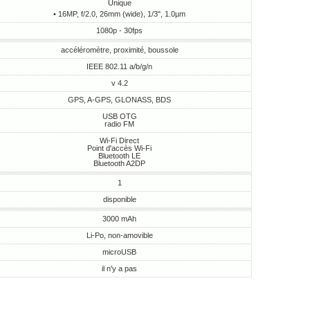
Unique
• 16MP, f/2.0, 26mm (wide), 1/3", 1.0µm
1080p - 30fps
accéléromètre, proximité, boussole
IEEE 802.11 a/b/g/n
v 4.2
GPS, A-GPS, GLONASS, BDS
USB OTG
radio FM
Wi-Fi Direct
Point d'accès Wi-Fi
Bluetooth LE
Bluetooth A2DP
1
disponible
3000 mAh
Li-Po, non-amovible
microUSB
il n'y a pas