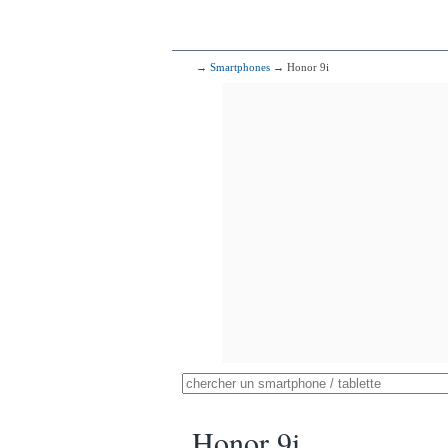
→
Smartphones
→ Honor 9i
Honor 9i