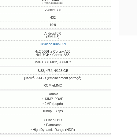
(~79.5% écran-corps)
2280x1080
432
19:9
Android 8.0
(EMUI 8)
HiSilicon Kirin 659
4x2.36GHz Cortex-A53
4x1.7GHz Cortex-A53
Mali-T830 MP2, 900MHz
3/32, 4/64, 4/128 GB
jusqu'à 256GB (emplacement partagé)
ROM eMMC
Double
• 13MP, PDAF
• 2MP (depth)
1080p - 30fps
• Flash LED
• Panorama
• High Dynamic Range (HDR)