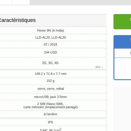
aractéristiques
Honor 9N (in India)
LLD-AL20, LLD-AL30
07 / 2018
244 USD
2G, 3G, 4G
plus ↓
149.2 x 71.8 x 7.7 mm
152 g
verre, verre, métal
microUSB, jack 3.5mm
2 SIM (Nano-SIM),
carte mémoire (emplacement partagé)
à l'arrière
IPS
2
5.84", 85.1cm