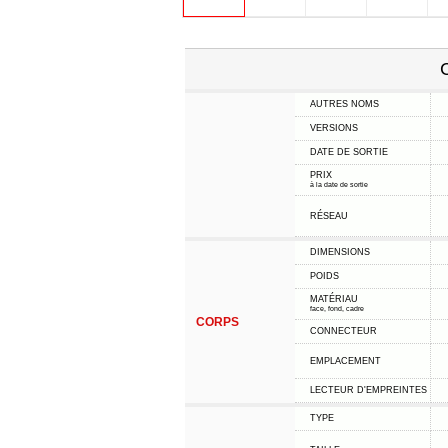
C
AUTRES NOMS
VERSIONS
DATE DE SORTIE
PRIX
à la date de sortie
RÉSEAU
DIMENSIONS
POIDS
MATÉRIAU
face, fond, cadre
CORPS
CONNECTEUR
EMPLACEMENT
LECTEUR D'EMPREINTES
TYPE