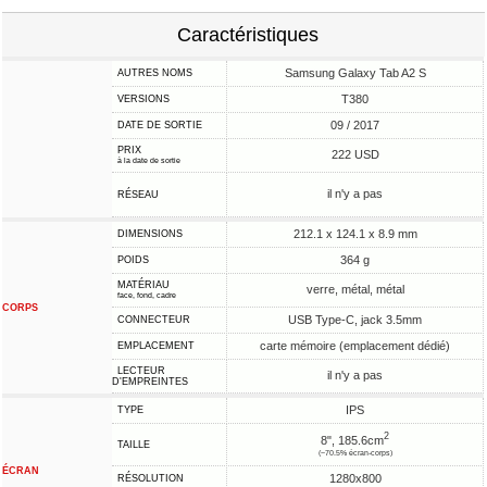
Caractéristiques
Samsung Galaxy Tab A2 S
AUTRES NOMS
T380
VERSIONS
09 / 2017
DATE DE SORTIE
PRIX
222 USD
à la date de sortie
il n'y a pas
RÉSEAU
212.1 x 124.1 x 8.9 mm
DIMENSIONS
364 g
POIDS
MATÉRIAU
verre, métal, métal
face, fond, cadre
CORPS
USB Type-C, jack 3.5mm
CONNECTEUR
carte mémoire (emplacement dédié)
EMPLACEMENT
LECTEUR
il n'y a pas
D'EMPREINTES
IPS
TYPE
2
8", 185.6cm
TAILLE
(~70.5% écran-corps)
ÉCRAN
1280x800
RÉSOLUTION