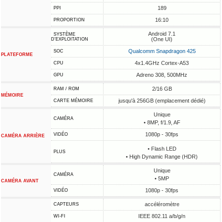
189
PPI
16:10
PROPORTION
Android 7.1
SYSTÈME
(One UI)
D'EXPLOITATION
Qualcomm Snapdragon 425
SOC
PLATEFORME
4x1.4GHz Cortex-A53
CPU
Adreno 308, 500MHz
GPU
2/16 GB
RAM / ROM
MÉMOIRE
jusqu'à 256GB (emplacement dédié)
CARTE MÉMOIRE
Unique
CAMÉRA
• 8MP, f/1.9, AF
1080p - 30fps
VIDÉO
CAMÉRA ARRIÈRE
• Flash LED
PLUS
• High Dynamic Range (HDR)
Unique
CAMÉRA
• 5MP
CAMÉRA AVANT
1080p - 30fps
VIDÉO
accéléromètre
CAPTEURS
IEEE 802.11 a/b/g/n
WI-FI