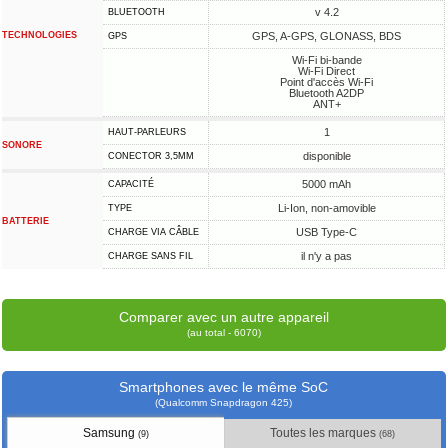
v 4.2
BLUETOOTH
TECHNOLOGIES
GPS, A-GPS, GLONASS, BDS
GPS
Wi-Fi bi-bande
Wi-Fi Direct
Point d'accès Wi-Fi
Bluetooth A2DP
ANT+
1
HAUT-PARLEURS
SONORE
disponible
CONECTOR 3,5MM
5000 mAh
CAPACITÉ
Li-Ion, non-amovible
TYPE
BATTERIE
USB Type-C
CHARGE VIA CÂBLE
il n'y a pas
CHARGE SANS FIL
Comparer avec un autre appareil
(au total - 6070)
Smartphones avec le même SoC
(Qualcomm Snapdragon 425)
Samsung
Toutes les marques
(9)
(68)