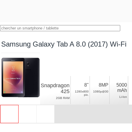
Samsung Galaxy Tab A 8.0 (2017) Wi-Fi
Snapdragon
8"
8MP
5000
mAh
425
1280x800
1080p@30
pix.
Li-Ion
2GB RAM