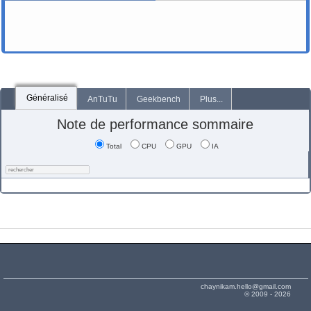
Généralisé
AnTuTu
Geekbench
Plus...
Note de performance sommaire
Total
CPU
GPU
IA
chaynikam.hello@gmail.com
© 2009 - 2026