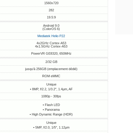
1560x720
282
19.5:9
Android 9.0
(ColorOS 6)
Mediatek Helio P22
4x2GHz Cortex-A53
4x1.5GHz Cortex-A53
PowerVR GE8320, 650MHz
2/32 GB
jusqu'à 256GB (emplacement dédié)
ROM eMMC
Unique
• 8MP, f/2.2, 1/3.2", 1.4µm, AF
1080p - 30fps
• Flash LED
• Panorama
• High Dynamic Range (HDR)
Unique
• 5MP, f/2.0, 1/5", 1.12µm