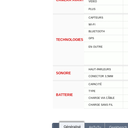
CAMÉRA AVANT
VIDÉO
PLUS
CAPTEURS
WI-FI
BLUETOOTH
GPS
TECHNOLOGIES
EN OUTRE
HAUT-PARLEURS
SONORE
CONECTOR 3,5MM
CAPACITÉ
TYPE
BATTERIE
CHARGE VIA CÂBLE
CHARGE SANS FIL
Généralisé
AnTuTu
Geekbench