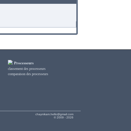
Processeurs
classement des processeurs
сomparaison des processeurs
chaynikam.hello@gmail.com
© 2009 - 2026