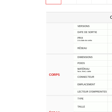
C
VERSIONS
DATE DE SORTIE
PRIX
à la date de sortie
RÉSEAU
DIMENSIONS
POIDS
MATÉRIAU
face, fond, cadre
CORPS
CONNECTEUR
EMPLACEMENT
LECTEUR D'EMPREINTES
TYPE
TAILLE