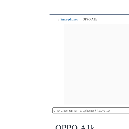
→
Smartphones
→ OPPO A1k
OPPO A1k