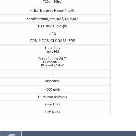
720p - 30fps
• High Dynamic Range (HDR)
accéléromètre, proximité, boussole
IEEE 802.11 a/b/g/n
v 4.2
GPS, A-GPS, GLONASS, BDS
USB OTG
radio FM
Point d'accès Wi-Fi
Bluetooth LE
Bluetooth A2DP
1
disponible
4000 mAh
Li-Po, non-amovible
microUSB
il n'y a pas
Plus...