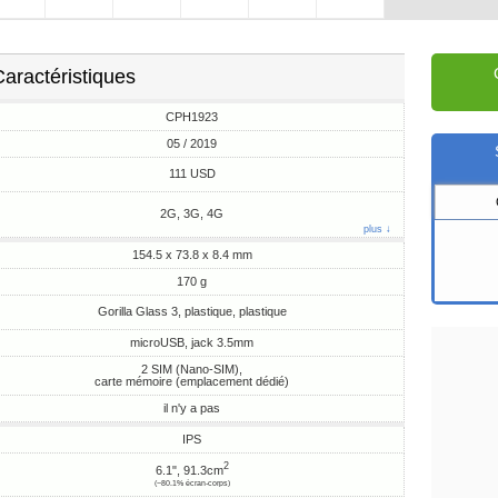
aractéristiques
CPH1923
05 / 2019
111 USD
2G, 3G, 4G
plus ↓
154.5 x 73.8 x 8.4 mm
170 g
Gorilla Glass 3, plastique, plastique
microUSB, jack 3.5mm
2 SIM (Nano-SIM),
carte mémoire (emplacement dédié)
il n'y a pas
IPS
2
6.1", 91.3cm
(~80.1% écran-corps)