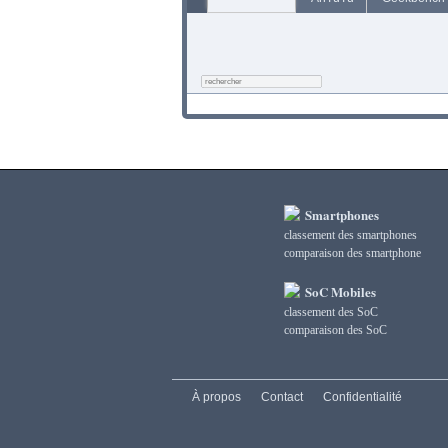
Smartphones
classement des smartphones
сomparaison des smartphone
SoC Mobiles
classement des SoC
сomparaison des SoC
À propos
Contact
Confidentialité