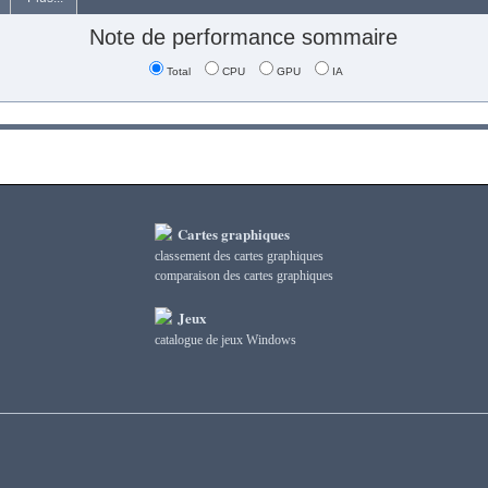
Note de performance sommaire
Total
CPU
GPU
IA
Cartes graphiques
classement des cartes graphiques
сomparaison des cartes graphiques
Jeux
catalogue de jeux Windows