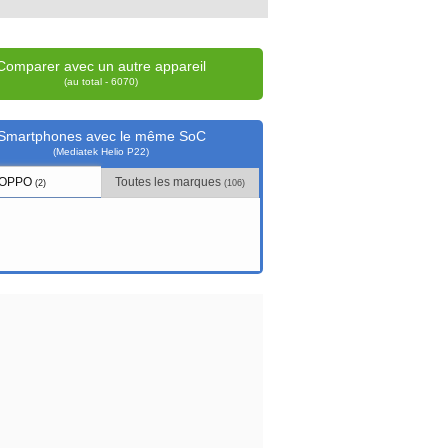
Comparer avec un autre appareil
(au total - 6070)
Smartphones avec le même SoC
(Mediatek Helio P22)
OPPO
Toutes les marques
(2)
(106)