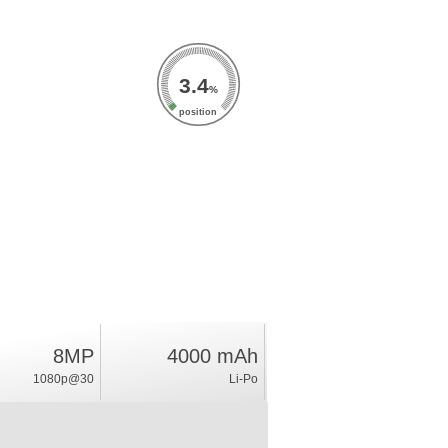
3.4
%
position
8MP
4000 mAh
1080p@30
Li-Po