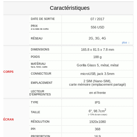
Caractéristiques
07 / 2017
DATE DE SORTIE
PRIX
556 USD
à la date de sortie
2G, 3G, 4G
RÉSEAU
plus ↓
165.8 x 81.5 x 7.8 mm
DIMENSIONS
188 g
POIDS
MATÉRIAU
Gorilla Glass 5, métal, métal
face, fond, cadre
CORPS
microUSB, jack 3.5mm
CONNECTEUR
2 SIM (Nano-SIM),
EMPLACEMENT
carte mémoire (emplacement partagé)
LECTEUR
en el frente
D'EMPREINTES
IPS
TYPE
2
6", 98.7cm
TAILLE
(~73% écran-corps)
ÉCRAN
1920x1080
RÉSOLUTION
368
PPI
16:9
PROPORTION