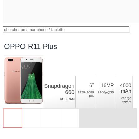
OPPO R11 Plus
Snapdragon
6"
16MP
4000
mAh
660
1920x1080
2160p@30
pix.
charge
6GB RAM
rapide