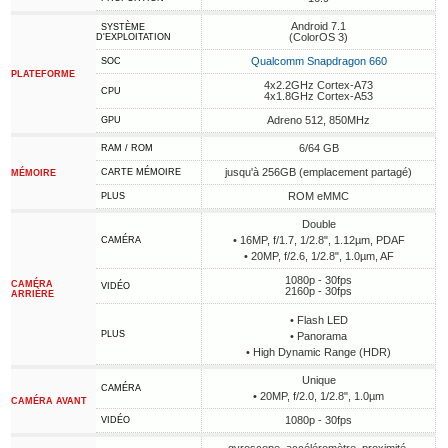
Android 7.1
SYSTÈME
(ColorOS 3)
D'EXPLOITATION
Qualcomm Snapdragon 660
SOC
PLATEFORME
4x2.2GHz Cortex-A73
CPU
4x1.8GHz Cortex-A53
Adreno 512, 850MHz
GPU
6/64 GB
RAM / ROM
jusqu'à 256GB (emplacement partagé)
CARTE MÉMOIRE
MÉMOIRE
ROM eMMC
PLUS
Double
• 16MP, f/1.7, 1/2.8", 1.12µm, PDAF
CAMÉRA
• 20MP, f/2.6, 1/2.8", 1.0µm, AF
1080p - 30fps
CAMÉRA
VIDÉO
2160p - 30fps
ARRIÈRE
• Flash LED
PLUS
• Panorama
• High Dynamic Range (HDR)
Unique
CAMÉRA
• 20MP, f/2.0, 1/2.8", 1.0µm
CAMÉRA AVANT
1080p - 30fps
VIDÉO