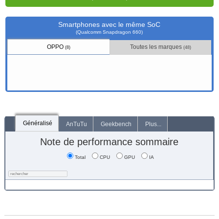
Smartphones avec le même SoC
(Qualcomm Snapdragon 660)
OPPO
Toutes les marques
(8)
(48)
Généralisé
AnTuTu
Geekbench
Plus...
Note de performance sommaire
Total
CPU
GPU
IA