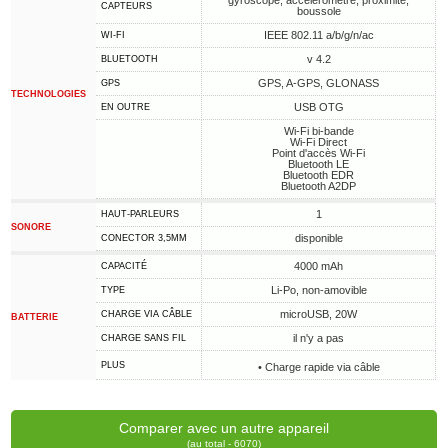
gyroscope, accéléromètre, proximité,
CAPTEURS
boussole
IEEE 802.11 a/b/g/n/ac
WI-FI
v 4.2
BLUETOOTH
GPS, A-GPS, GLONASS
GPS
TECHNOLOGIES
USB OTG
EN OUTRE
Wi-Fi bi-bande
Wi-Fi Direct
Point d'accès Wi-Fi
Bluetooth LE
Bluetooth EDR
Bluetooth A2DP
1
HAUT-PARLEURS
SONORE
disponible
CONECTOR 3,5MM
4000 mAh
CAPACITÉ
Li-Po, non-amovible
TYPE
microUSB, 20W
CHARGE VIA CÂBLE
BATTERIE
il n'y a pas
CHARGE SANS FIL
PLUS
• Charge rapide via câble
Comparer avec un autre appareil
(au total - 6070)