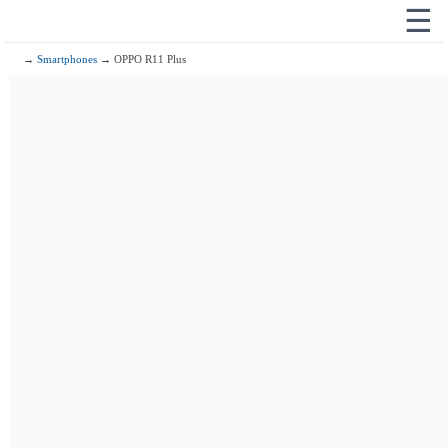
☰
→
Smartphones
→ OPPO R11 Plus