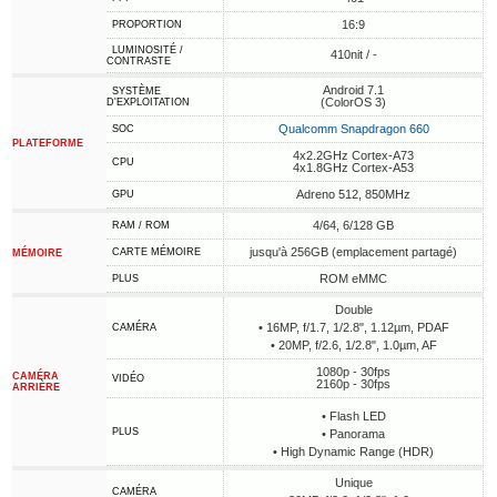
16:9
PROPORTION
LUMINOSITÉ /
410nit / -
CONTRASTE
Android 7.1
SYSTÈME
(ColorOS 3)
D'EXPLOITATION
Qualcomm Snapdragon 660
SOC
PLATEFORME
4x2.2GHz Cortex-A73
CPU
4x1.8GHz Cortex-A53
Adreno 512, 850MHz
GPU
4/64, 6/128 GB
RAM / ROM
jusqu'à 256GB (emplacement partagé)
CARTE MÉMOIRE
MÉMOIRE
ROM eMMC
PLUS
Double
• 16MP, f/1.7, 1/2.8", 1.12µm, PDAF
CAMÉRA
• 20MP, f/2.6, 1/2.8", 1.0µm, AF
1080p - 30fps
CAMÉRA
VIDÉO
2160p - 30fps
ARRIÈRE
• Flash LED
PLUS
• Panorama
• High Dynamic Range (HDR)
Unique
CAMÉRA