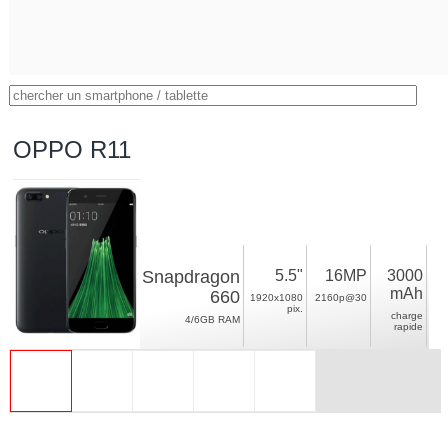
OPPO R11
Snapdragon
5.5"
16MP
3000
mAh
660
1920x1080
2160p@30
pix.
charge
4/6GB RAM
rapide