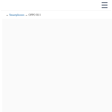
☰
→
Smartphones
→ OPPO R11