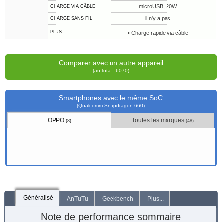
microUSB, 20W
CHARGE VIA CÂBLE
il n'y a pas
CHARGE SANS FIL
PLUS
• Charge rapide via câble
Comparer avec un autre appareil
(au total - 6070)
Smartphones avec le même SoC
(Qualcomm Snapdragon 660)
OPPO
Toutes les marques
(8)
(48)
Généralisé
AnTuTu
Geekbench
Plus...
Note de performance sommaire