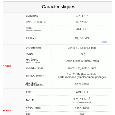
Caractéristiques
CPH1707
VERSIONS
06 / 2017
DATE DE SORTIE
PRIX
444 USD
à la date de sortie
2G, 3G, 4G
RÉSEAU
plus ↓
154.5 x 74.8 x 6.8 mm
DIMENSIONS
150 g
POIDS
MATÉRIAU
Gorilla Glass 5, métal, métal
face, fond, cadre
CORPS
microUSB, jack 3.5mm
CONNECTEUR
1 ou 2 SIM (Nano-SIM),
EMPLACEMENT
carte mémoire (emplacement partagé)
LECTEUR
en el frente
D'EMPREINTES
AMOLED
TYPE
2
5.5", 83.4cm
TAILLE
(~72.2% écran-corps)
1920x1080
RÉSOLUTION
ÉCRAN
401
PPI