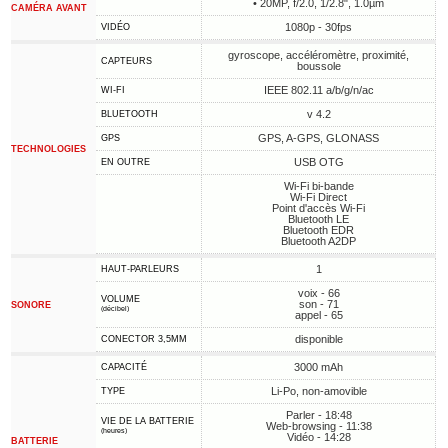
• 20MP, f/2.0, 1/2.8", 1.0µm
CAMÉRA AVANT
1080p - 30fps
VIDÉO
gyroscope, accéléromètre, proximité,
CAPTEURS
boussole
IEEE 802.11 a/b/g/n/ac
WI-FI
v 4.2
BLUETOOTH
GPS, A-GPS, GLONASS
GPS
TECHNOLOGIES
USB OTG
EN OUTRE
Wi-Fi bi-bande
Wi-Fi Direct
Point d'accès Wi-Fi
Bluetooth LE
Bluetooth EDR
Bluetooth A2DP
1
HAUT-PARLEURS
voix - 66
VOLUME
son - 71
SONORE
(décibel)
appel - 65
disponible
CONECTOR 3,5MM
3000 mAh
CAPACITÉ
Li-Po, non-amovible
TYPE
Parler - 18:48
VIE DE LA BATTERIE
Web-browsing - 11:38
(heures)
Vidéo - 14:28
BATTERIE