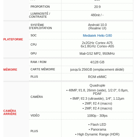
20:9
PROPORTION
LUMINOSITÉ /
480nit / -
CONTRASTE
Android 10.0
SYSTÈME
(Realme UI)
D'EXPLOITATION
Mediatek Helio G80
SOC
PLATEFORME
2x2GHz Cortex-A75
CPU
6x1.8GHz Cortex-A55
Mali-G52 MP2, 950MHz
GPU
4/128 GB
RAM / ROM
jusqu'à 256GB (emplacement dédié)
CARTE MÉMOIRE
MÉMOIRE
ROM eMMC
PLUS
Quadruple
• 48MP, f/1.8, 26mm (wide), 1/2.0", 0.8µm,
PDAF
CAMÉRA
• 8MP, f/2.3 (ultrawide), 1/4", 1.12µm
• 2MP, f/2.4 (macro)
• 2MP, f/2.4 (macro)
CAMÉRA
ARRIÈRE
1080p - 30fps
VIDÉO
• Flash LED
• Panorama
PLUS
• High Dynamic Range (HDR)