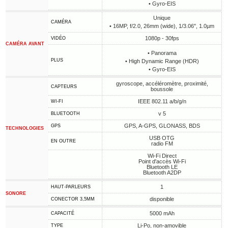
• Gyro-EIS
Unique
CAMÉRA
• 16MP, f/2.0, 26mm (wide), 1/3.06", 1.0µm
1080p - 30fps
VIDÉO
CAMÉRA AVANT
• Panorama
PLUS
• High Dynamic Range (HDR)
• Gyro-EIS
gyroscope, accéléromètre, proximité,
CAPTEURS
boussole
IEEE 802.11 a/b/g/n
WI-FI
v 5
BLUETOOTH
GPS, A-GPS, GLONASS, BDS
GPS
TECHNOLOGIES
USB OTG
EN OUTRE
radio FM
Wi-Fi Direct
Point d'accès Wi-Fi
Bluetooth LE
Bluetooth A2DP
1
HAUT-PARLEURS
SONORE
disponible
CONECTOR 3,5MM
5000 mAh
CAPACITÉ
Li-Po, non-amovible
TYPE