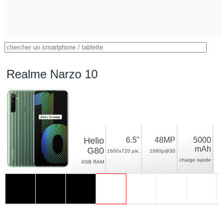
Realme Narzo 10
Helio
6.5"
48MP
5000
mAh
G80
1600x720 pix.
1080p@30
charge rapide
4GB RAM