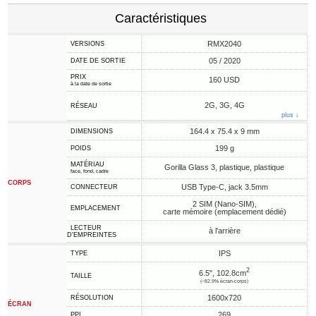
Caractéristiques
RMX2040
VERSIONS
05 / 2020
DATE DE SORTIE
PRIX
160 USD
à la date de sortie
2G, 3G, 4G
RÉSEAU
plus ↓
164.4 x 75.4 x 9 mm
DIMENSIONS
199 g
POIDS
MATÉRIAU
Gorilla Glass 3, plastique, plastique
face, fond, cadre
CORPS
USB Type-C, jack 3.5mm
CONNECTEUR
2 SIM (Nano-SIM),
EMPLACEMENT
carte mémoire (emplacement dédié)
LECTEUR
à l'arrière
D'EMPREINTES
IPS
TYPE
2
6.5", 102.8cm
TAILLE
(~82.9% écran-corps)
1600x720
RÉSOLUTION
ÉCRAN
269
PPI