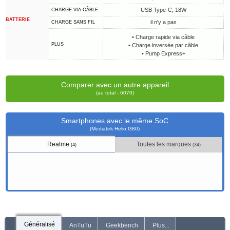
USB Type-C, 18W
CHARGE VIA CÂBLE
BATTERIE
il n'y a pas
CHARGE SANS FIL
• Charge rapide via câble
PLUS
• Charge inversée par câble
• Pump Express+
Comparer avec un autre appareil
(au total - 6070)
Smartphones avec le même SoC
(Mediatek Helio G80)
Realme
Toutes les marques
(4)
(34)
Généralisé
AnTuTu
Geekbench
Plus...