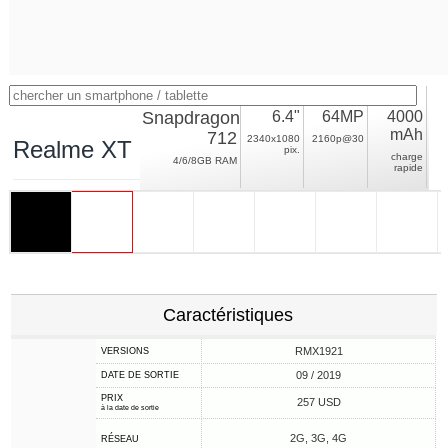
Snapdragon
6.4"
64MP
4000
mAh
712
2340x1080
2160p@30
Realme XT
pix.
charge
4/6/8GB RAM
rapide
Caractéristiques
RMX1921
VERSIONS
09 / 2019
DATE DE SORTIE
PRIX
257 USD
à la date de sortie
2G, 3G, 4G
RÉSEAU