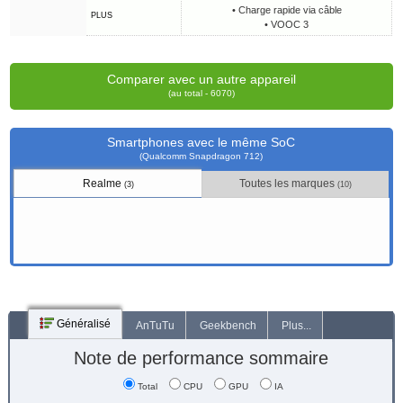
• Charge rapide via câble
PLUS
• VOOC 3
Comparer avec un autre appareil
(au total - 6070)
Smartphones avec le même SoC
(Qualcomm Snapdragon 712)
Realme
Toutes les marques
(3)
(10)
Généralisé
AnTuTu
Geekbench
Plus...
Note de performance sommaire
Total
CPU
GPU
IA