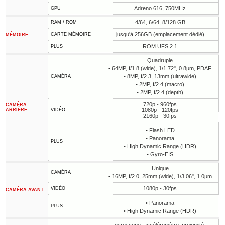
Adreno 616, 750MHz
GPU
4/64, 6/64, 8/128 GB
RAM / ROM
jusqu'à 256GB (emplacement dédié)
CARTE MÉMOIRE
MÉMOIRE
ROM UFS 2.1
PLUS
Quadruple
• 64MP, f/1.8 (wide), 1/1.72", 0.8µm, PDAF
• 8MP, f/2.3, 13mm (ultrawide)
CAMÉRA
• 2MP, f/2.4 (macro)
• 2MP, f/2.4 (depth)
720p - 960fps
CAMÉRA
1080p - 120fps
ARRIÈRE
VIDÉO
2160p - 30fps
• Flash LED
• Panorama
PLUS
• High Dynamic Range (HDR)
• Gyro-EIS
Unique
CAMÉRA
• 16MP, f/2.0, 25mm (wide), 1/3.06", 1.0µm
1080p - 30fps
VIDÉO
CAMÉRA AVANT
• Panorama
PLUS
• High Dynamic Range (HDR)