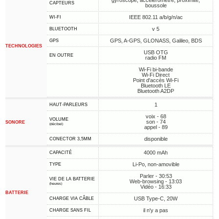
gyroscope, accéléromètre, proximité,
CAPTEURS
boussole
IEEE 802.11 a/b/g/n/ac
WI-FI
v 5
BLUETOOTH
GPS, A-GPS, GLONASS, Galileo, BDS
GPS
TECHNOLOGIES
USB OTG
EN OUTRE
radio FM
Wi-Fi bi-bande
Wi-Fi Direct
Point d'accès Wi-Fi
Bluetooth LE
Bluetooth A2DP
1
HAUT-PARLEURS
voix - 68
VOLUME
son - 74
SONORE
(décibel)
appel - 89
disponible
CONECTOR 3,5MM
4000 mAh
CAPACITÉ
Li-Po, non-amovible
TYPE
Parler - 30:53
VIE DE LA BATTERIE
Web-browsing - 13:03
(heures)
Vidéo - 16:33
BATTERIE
USB Type-C, 20W
CHARGE VIA CÂBLE
il n'y a pas
CHARGE SANS FIL