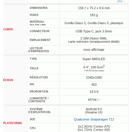
plus ↓
158.7 x 75.2 x 8.6 mm
DIMENSIONS
183 g
POIDS
MATÉRIAU
Gorilla Glass 5, Gorilla Glass 5, plastique
face, fond, cadre
CORPS
USB Type-C, jack 3.5mm
CONNECTEUR
2 SIM (Nano-SIM),
EMPLACEMENT
carte mémoire (emplacement dédié)
LECTEUR
sous affichage
D'EMPREINTES
Super AMOLED
TYPE
2
6.4", 100.5cm
TAILLE
(~84.3% écran-corps)
2340x1080
RÉSOLUTION
ÉCRAN
403
PPI
19.5:9
PROPORTION
LUMINOSITÉ /
447nit / -
CONTRASTE
Android 9.0
SYSTÈME
(Realme UI)
D'EXPLOITATION
Qualcomm Snapdragon 712
SOC
PLATEFORME
2x2.3GHz Cortex-A75
CPU
6x1.7GHz Cortex-A55