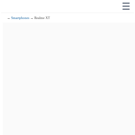
☰
→
Smartphones
→ Realme XT