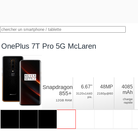
OnePlus 7T Pro 5G McLaren
Snapdragon
6.67"
48MP
4085
mAh
855+
3120x1440
2160p@60
pix.
charge
12GB RAM
rapide