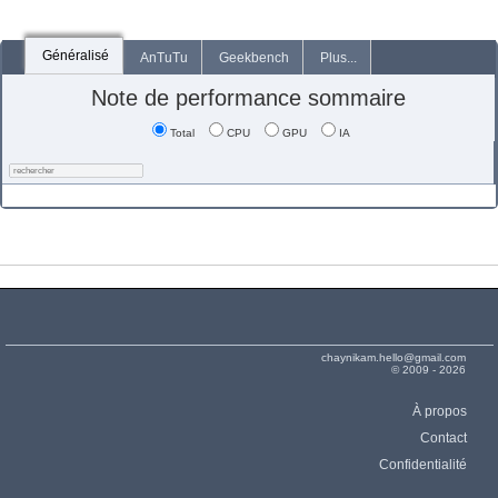
Généralisé
AnTuTu
Geekbench
Plus...
Note de performance sommaire
Total
CPU
GPU
IA
chaynikam.hello@gmail.com
© 2009 - 2026
À propos
Contact
Confidentialité