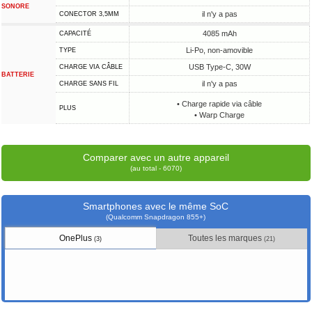
SONORE
il n'y a pas
CONECTOR 3,5MM
4085 mAh
CAPACITÉ
Li-Po, non-amovible
TYPE
USB Type-C, 30W
CHARGE VIA CÂBLE
BATTERIE
il n'y a pas
CHARGE SANS FIL
• Charge rapide via câble
PLUS
• Warp Charge
Comparer avec un autre appareil
(au total - 6070)
Smartphones avec le même SoC
(Qualcomm Snapdragon 855+)
OnePlus
Toutes les marques
(3)
(21)