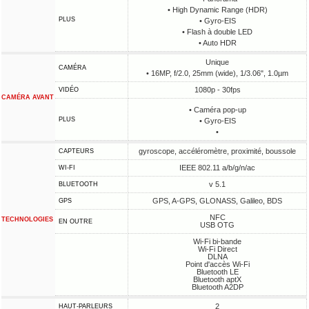
• High Dynamic Range (HDR)
PLUS
• Gyro-EIS
• Flash à double LED
• Auto HDR
Unique
CAMÉRA
• 16MP, f/2.0, 25mm (wide), 1/3.06", 1.0µm
1080p - 30fps
VIDÉO
CAMÉRA AVANT
• Caméra pop-up
PLUS
• Gyro-EIS
•
gyroscope, accéléromètre, proximité, boussole
CAPTEURS
IEEE 802.11 a/b/g/n/ac
WI-FI
v 5.1
BLUETOOTH
GPS, A-GPS, GLONASS, Galileo, BDS
GPS
NFC
TECHNOLOGIES
EN OUTRE
USB OTG
Wi-Fi bi-bande
Wi-Fi Direct
DLNA
Point d'accès Wi-Fi
Bluetooth LE
Bluetooth aptX
Bluetooth A2DP
2
HAUT-PARLEURS