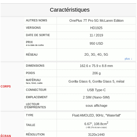
Caractéristiques
OnePlus 7T Pro 5G McLaren Edition
AUTRES NOMS
HD1925
VERSIONS
11 / 2019
DATE DE SORTIE
PRIX
950 USD
à la date de sortie
2G, 3G, 4G, 5G
RÉSEAU
plus ↓
162.6 x 75.9 x 8.8 mm
DIMENSIONS
206 g
POIDS
MATÉRIAU
Gorilla Glass 6, Gorilla Glass 5, métal
face, fond, cadre
CORPS
USB Type-C
CONNECTEUR
2 SIM (Nano-SIM)
EMPLACEMENT
LECTEUR
sous affichage
D'EMPREINTES
Fluid AMOLED, 90Hz, "Waterfall"
TYPE
2
6.67", 108.8cm
TAILLE
(~88.1% écran-corps)
3120x1440
RÉSOLUTION
ÉCRAN