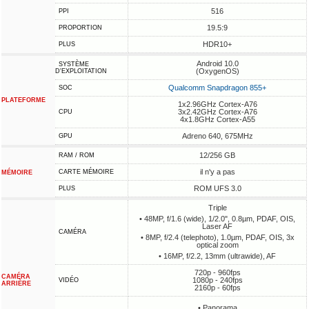
516
PPI
19.5:9
PROPORTION
HDR10+
PLUS
Android 10.0
SYSTÈME
(OxygenOS)
D'EXPLOITATION
Qualcomm Snapdragon 855+
SOC
PLATEFORME
1x2.96GHz Cortex-A76
3x2.42GHz Cortex-A76
CPU
4x1.8GHz Cortex-A55
Adreno 640, 675MHz
GPU
12/256 GB
RAM / ROM
il n'y a pas
CARTE MÉMOIRE
MÉMOIRE
ROM UFS 3.0
PLUS
Triple
• 48MP, f/1.6 (wide), 1/2.0", 0.8µm, PDAF, OIS,
Laser AF
CAMÉRA
• 8MP, f/2.4 (telephoto), 1.0µm, PDAF, OIS, 3x
optical zoom
• 16MP, f/2.2, 13mm (ultrawide), AF
720p - 960fps
CAMÉRA
1080p - 240fps
VIDÉO
ARRIÈRE
2160p - 60fps
• Panorama