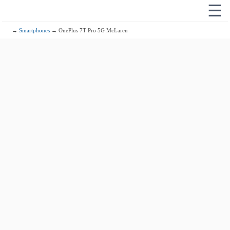
☰
→
Smartphones
→ OnePlus 7T Pro 5G McLaren