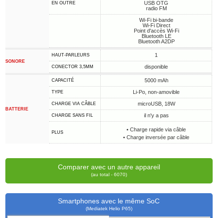
USB OTG
EN OUTRE
radio FM
Wi-Fi bi-bande
Wi-Fi Direct
Point d'accès Wi-Fi
Bluetooth LE
Bluetooth A2DP
1
HAUT-PARLEURS
SONORE
disponible
CONECTOR 3,5MM
5000 mAh
CAPACITÉ
Li-Po, non-amovible
TYPE
microUSB, 18W
CHARGE VIA CÂBLE
BATTERIE
il n'y a pas
CHARGE SANS FIL
• Charge rapide via câble
PLUS
• Charge inversée par câble
Comparer avec un autre appareil
(au total - 6070)
Smartphones avec le même SoC
(Mediatek Helio P65)