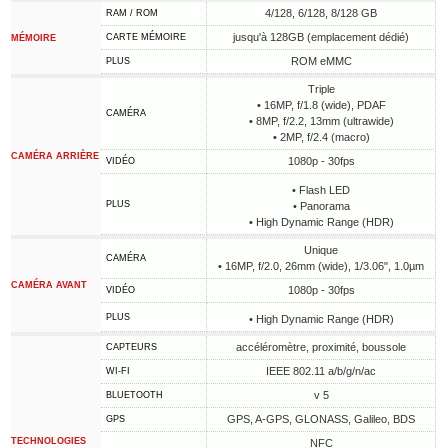
4/128, 6/128, 8/128 GB
RAM / ROM
jusqu'à 128GB (emplacement dédié)
CARTE MÉMOIRE
MÉMOIRE
ROM eMMC
PLUS
Triple
• 16MP, f/1.8 (wide), PDAF
CAMÉRA
• 8MP, f/2.2, 13mm (ultrawide)
• 2MP, f/2.4 (macro)
CAMÉRA ARRIÈRE
1080p - 30fps
VIDÉO
• Flash LED
PLUS
• Panorama
• High Dynamic Range (HDR)
Unique
CAMÉRA
• 16MP, f/2.0, 26mm (wide), 1/3.06", 1.0µm
CAMÉRA AVANT
1080p - 30fps
VIDÉO
PLUS
• High Dynamic Range (HDR)
accéléromètre, proximité, boussole
CAPTEURS
IEEE 802.11 a/b/g/n/ac
WI-FI
v 5
BLUETOOTH
GPS, A-GPS, GLONASS, Galileo, BDS
GPS
TECHNOLOGIES
NFC