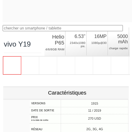
Helio
6.53"
16MP
5000
mAh
P65
vivo Y19
2340x1080
1080p@30
pix.
charge rapide
4/6/8GB RAM
Caractéristiques
1915
VERSIONS
11 / 2019
DATE DE SORTIE
PRIX
270 USD
à la date de sortie
2G, 3G, 4G
RÉSEAU