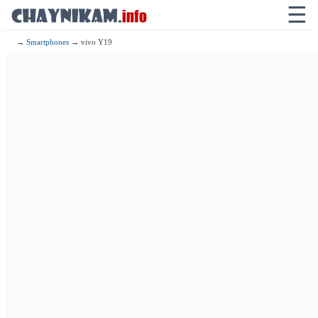
☰
→
Smartphones
→ vivo Y19