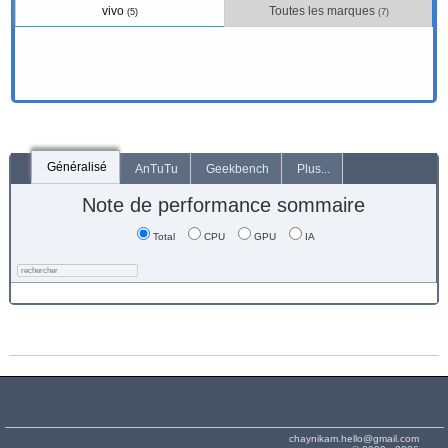
vivo
Toutes les marques
(5)
(7)
Généralisé
AnTuTu
Geekbench
Plus...
Note de performance sommaire
Total
CPU
GPU
IA
chaynikam.hello@gmail.com