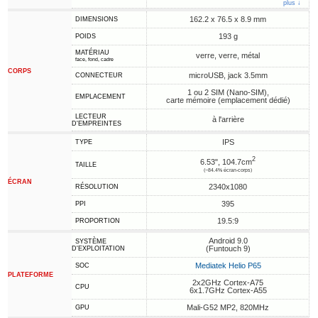
plus ↓
162.2 x 76.5 x 8.9 mm
DIMENSIONS
193 g
POIDS
MATÉRIAU
verre, verre, métal
face, fond, cadre
CORPS
microUSB, jack 3.5mm
CONNECTEUR
1 ou 2 SIM (Nano-SIM),
EMPLACEMENT
carte mémoire (emplacement dédié)
LECTEUR
à l'arrière
D'EMPREINTES
IPS
TYPE
2
6.53", 104.7cm
TAILLE
(~84.4% écran-corps)
ÉCRAN
2340x1080
RÉSOLUTION
395
PPI
19.5:9
PROPORTION
Android 9.0
SYSTÈME
(Funtouch 9)
D'EXPLOITATION
Mediatek Helio P65
SOC
PLATEFORME
2x2GHz Cortex-A75
CPU
6x1.7GHz Cortex-A55
Mali-G52 MP2, 820MHz
GPU