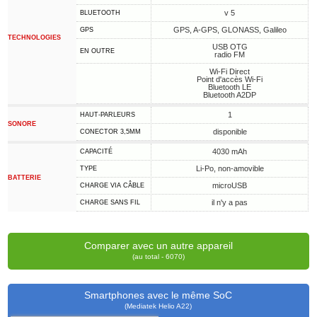
v 5
BLUETOOTH
GPS, A-GPS, GLONASS, Galileo
GPS
TECHNOLOGIES
USB OTG
EN OUTRE
radio FM
Wi-Fi Direct
Point d'accès Wi-Fi
Bluetooth LE
Bluetooth A2DP
1
HAUT-PARLEURS
SONORE
disponible
CONECTOR 3,5MM
4030 mAh
CAPACITÉ
Li-Po, non-amovible
TYPE
BATTERIE
microUSB
CHARGE VIA CÂBLE
il n'y a pas
CHARGE SANS FIL
Comparer avec un autre appareil
(au total - 6070)
Smartphones avec le même SoC
(Mediatek Helio A22)