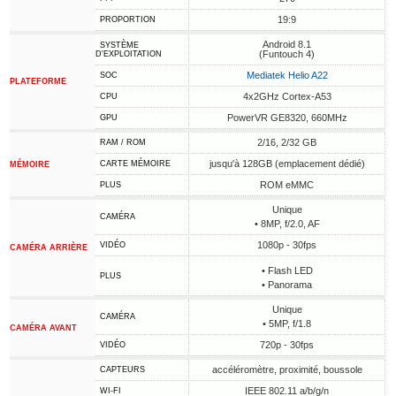
19:9
PROPORTION
Android 8.1
SYSTÈME
(Funtouch 4)
D'EXPLOITATION
Mediatek Helio A22
SOC
PLATEFORME
4x2GHz Cortex-A53
CPU
PowerVR GE8320, 660MHz
GPU
2/16, 2/32 GB
RAM / ROM
jusqu'à 128GB (emplacement dédié)
CARTE MÉMOIRE
MÉMOIRE
ROM eMMC
PLUS
Unique
CAMÉRA
• 8MP, f/2.0, AF
1080p - 30fps
VIDÉO
CAMÉRA ARRIÈRE
• Flash LED
PLUS
• Panorama
Unique
CAMÉRA
• 5MP, f/1.8
CAMÉRA AVANT
720p - 30fps
VIDÉO
accéléromètre, proximité, boussole
CAPTEURS
IEEE 802.11 a/b/g/n
WI-FI