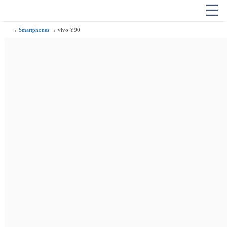
☰
→
Smartphones
→ vivo Y90