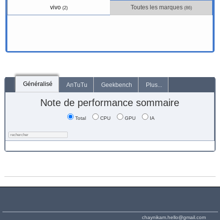
vivo
Toutes les marques
(2)
(86)
Généralisé
AnTuTu
Geekbench
Plus...
Note de performance sommaire
Total
CPU
GPU
IA
chaynikam.hello@gmail.com