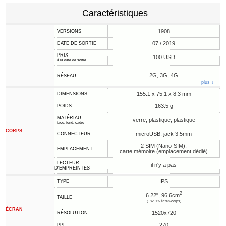
Caractéristiques
1908
VERSIONS
07 / 2019
DATE DE SORTIE
PRIX
100 USD
à la date de sortie
2G, 3G, 4G
RÉSEAU
plus ↓
155.1 x 75.1 x 8.3 mm
DIMENSIONS
163.5 g
POIDS
MATÉRIAU
verre, plastique, plastique
face, fond, cadre
CORPS
microUSB, jack 3.5mm
CONNECTEUR
2 SIM (Nano-SIM),
EMPLACEMENT
carte mémoire (emplacement dédié)
LECTEUR
il n'y a pas
D'EMPREINTES
IPS
TYPE
2
6.22", 96.6cm
TAILLE
(~82.9% écran-corps)
ÉCRAN
1520x720
RÉSOLUTION
270
PPI