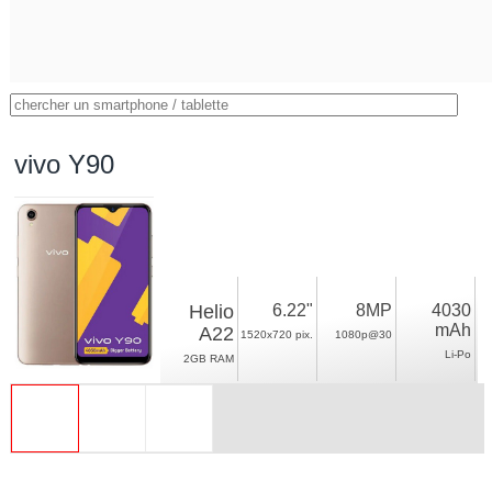
vivo Y90
Helio
6.22"
8MP
4030
mAh
A22
1520x720 pix.
1080p@30
Li-Po
2GB RAM