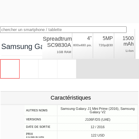
Spreadtrum
4"
5MP
1500
mAh
SC9830A
Samsung Galaxy J1 Mini Prime LTE
800x480 pix.
720p@30
Li-Ion
1GB RAM
Caractéristiques
Samsung Galaxy J1 Mini Prime (2016), Samsung
AUTRES NOMS
Galaxy V2
J106F/DS (UAE)
VERSIONS
12 / 2016
DATE DE SORTIE
PRIX
122 USD
à la date de sortie