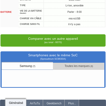
Li-Ion, amovible
TYPE
VIE DE LA BATTERIE
Parler - 8:00
BATTERIE
(heures)
microUSB
CHARGE VIA CÂBLE
il n'y a pas
CHARGE SANS FIL
Comparer avec un autre appareil
(au total - 6070)
Smartphones avec le même SoC
(Spreadtrum SC9830A)
Samsung
Toutes les marques
(7)
(8)
Généralisé
AnTuTu
Geekbench
Plus...