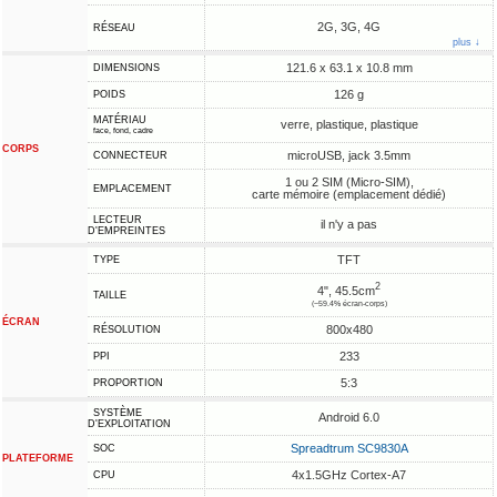
2G, 3G, 4G
RÉSEAU
plus ↓
121.6 x 63.1 x 10.8 mm
DIMENSIONS
126 g
POIDS
MATÉRIAU
verre, plastique, plastique
face, fond, cadre
CORPS
microUSB, jack 3.5mm
CONNECTEUR
1 ou 2 SIM (Micro-SIM),
EMPLACEMENT
carte mémoire (emplacement dédié)
LECTEUR
il n'y a pas
D'EMPREINTES
TFT
TYPE
2
4", 45.5cm
TAILLE
(~59.4% écran-corps)
ÉCRAN
800x480
RÉSOLUTION
233
PPI
5:3
PROPORTION
SYSTÈME
Android 6.0
D'EXPLOITATION
Spreadtrum SC9830A
SOC
PLATEFORME
4x1.5GHz Cortex-A7
CPU