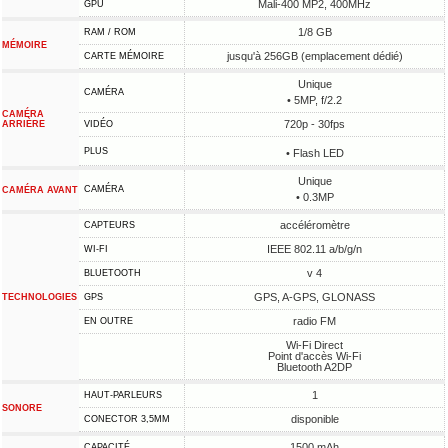
Mali-400 MP2, 400MHz
GPU
1/8 GB
RAM / ROM
MÉMOIRE
jusqu'à 256GB (emplacement dédié)
CARTE MÉMOIRE
Unique
CAMÉRA
• 5MP, f/2.2
CAMÉRA
720p - 30fps
ARRIÈRE
VIDÉO
PLUS
• Flash LED
Unique
CAMÉRA
CAMÉRA AVANT
• 0.3MP
accéléromètre
CAPTEURS
IEEE 802.11 a/b/g/n
WI-FI
v 4
BLUETOOTH
GPS, A-GPS, GLONASS
TECHNOLOGIES
GPS
radio FM
EN OUTRE
Wi-Fi Direct
Point d'accès Wi-Fi
Bluetooth A2DP
1
HAUT-PARLEURS
SONORE
disponible
CONECTOR 3,5MM
1500 mAh
CAPACITÉ