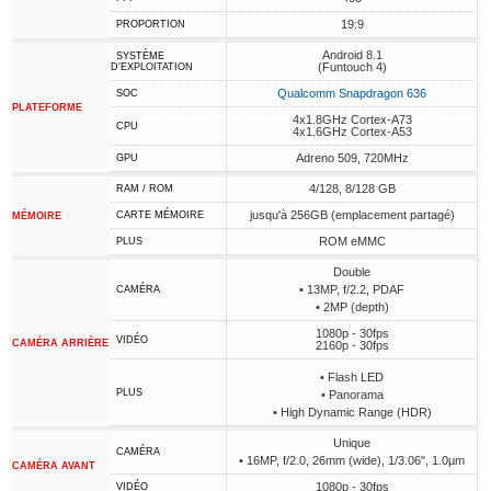
19:9
PROPORTION
Android 8.1
SYSTÈME
(Funtouch 4)
D'EXPLOITATION
Qualcomm Snapdragon 636
SOC
PLATEFORME
4x1.8GHz Cortex-A73
CPU
4x1.6GHz Cortex-A53
Adreno 509, 720MHz
GPU
4/128, 8/128 GB
RAM / ROM
jusqu'à 256GB (emplacement partagé)
CARTE MÉMOIRE
MÉMOIRE
ROM eMMC
PLUS
Double
• 13MP, f/2.2, PDAF
CAMÉRA
• 2MP (depth)
1080p - 30fps
VIDÉO
CAMÉRA ARRIÈRE
2160p - 30fps
• Flash LED
PLUS
• Panorama
• High Dynamic Range (HDR)
Unique
CAMÉRA
• 16MP, f/2.0, 26mm (wide), 1/3.06", 1.0µm
CAMÉRA AVANT
1080p - 30fps
VIDÉO