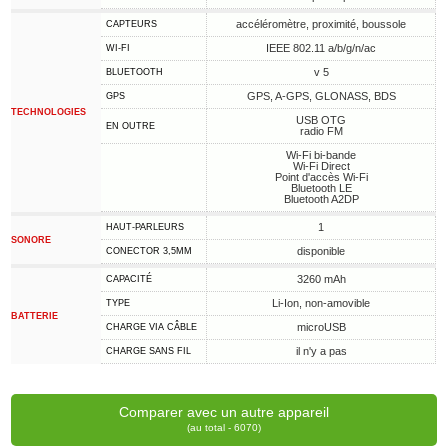
accéléromètre, proximité, boussole
CAPTEURS
IEEE 802.11 a/b/g/n/ac
WI-FI
v 5
BLUETOOTH
GPS, A-GPS, GLONASS, BDS
GPS
TECHNOLOGIES
USB OTG
EN OUTRE
radio FM
Wi-Fi bi-bande
Wi-Fi Direct
Point d'accès Wi-Fi
Bluetooth LE
Bluetooth A2DP
1
HAUT-PARLEURS
SONORE
disponible
CONECTOR 3,5MM
3260 mAh
CAPACITÉ
Li-Ion, non-amovible
TYPE
BATTERIE
microUSB
CHARGE VIA CÂBLE
il n'y a pas
CHARGE SANS FIL
Comparer avec un autre appareil
(au total - 6070)