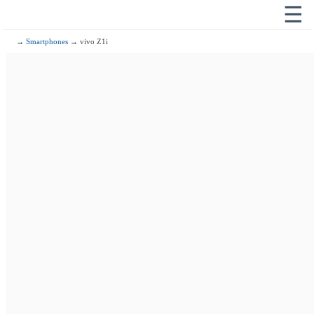
☰
→
Smartphones
→ vivo Z1i