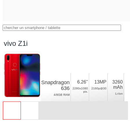
vivo Z1i
Snapdragon
6.26"
13MP
3260
mAh
636
2280x1080
2160p@30
pix.
Li-Ion
4/8GB RAM