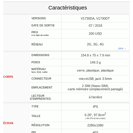
Caractéristiques
V1730DA, V1730DT
VERSIONS
07 / 2018
DATE DE SORTIE
PRIX
200 USD
à la date de sortie
2G, 3G, 4G
RÉSEAU
plus ↓
154.8 x 75 x 7.9 mm
DIMENSIONS
149.3 g
POIDS
MATÉRIAU
verre, plastique, plastique
face, fond, cadre
CORPS
microUSB, jack 3.5mm
CONNECTEUR
2 SIM (Nano-SIM),
EMPLACEMENT
carte mémoire (emplacement partagé)
LECTEUR
à l'arrière
D'EMPREINTES
IPS
TYPE
2
6.26", 97.8cm
TAILLE
(~84.2% écran-corps)
ÉCRAN
2280x1080
RÉSOLUTION
403
PPI