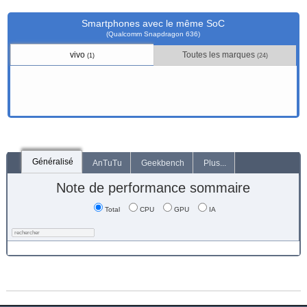
Smartphones avec le même SoC
(Qualcomm Snapdragon 636)
vivo
Toutes les marques
(1)
(24)
Généralisé
AnTuTu
Geekbench
Plus...
Note de performance sommaire
Total
CPU
GPU
IA