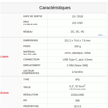
Caractéristiques
10 / 2018
DATE DE SORTIE
PRIX
222 USD
à la date de sortie
2G, 3G, 4G
RÉSEAU
plus ↓
151.2 x 74.6 x 7.8 mm
DIMENSIONS
160 g
POIDS
MATÉRIAU
verre, plastique, métal
face, fond, cadre
CORPS
USB Type-C, jack 3.5mm
CONNECTEUR
2 SIM (Nano-SIM)
EMPLACEMENT
LECTEUR
à l'arrière
D'EMPREINTES
IPS
TYPE
2
6.2", 97.6cm
TAILLE
(~86.5% écran-corps)
ÉCRAN
2220x1080
RÉSOLUTION
398
PPI
18.5:9
PROPORTION