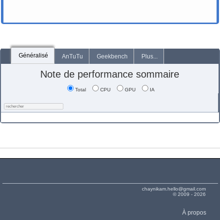
Généralisé
AnTuTu
Geekbench
Plus...
Note de performance sommaire
Total
CPU
GPU
IA
chaynikam.hello@gmail.com
© 2009 - 2026
À propos