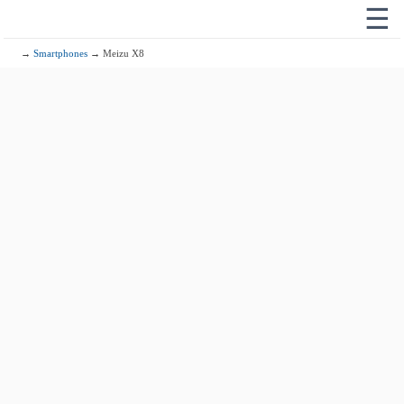
☰
→
Smartphones
→ Meizu X8