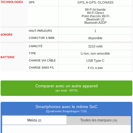
TECHNOLOGIES
GPS, A-GPS, GLONASS
GPS
Wi-Fi bi-bande
Wi-Fi Direct
Point d'accès Wi-Fi
Bluetooth LE
Bluetooth A2DP
1
HAUT-PARLEURS
SONORE
disponible
CONECTOR 3,5MM
3210 mAh
CAPACITÉ
Li-Ion, non-amovible
TYPE
BATTERIE
USB Type-C
CHARGE VIA CÂBLE
il n'y a pas
CHARGE SANS FIL
Comparer avec un autre appareil
(au total - 6070)
Smartphones avec le même SoC
(Qualcomm Snapdragon 710)
Meizu
Toutes les marques
(2)
(24)