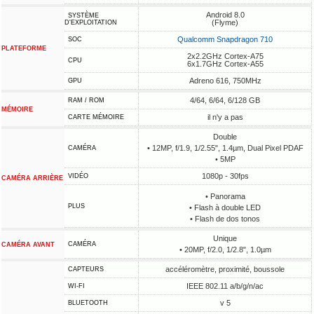
Android 8.0
SYSTÈME
(Flyme)
D'EXPLOITATION
Qualcomm Snapdragon 710
SOC
PLATEFORME
2x2.2GHz Cortex-A75
CPU
6x1.7GHz Cortex-A55
Adreno 616, 750MHz
GPU
4/64, 6/64, 6/128 GB
RAM / ROM
MÉMOIRE
il n'y a pas
CARTE MÉMOIRE
Double
• 12MP, f/1.9, 1/2.55", 1.4µm, Dual Pixel PDAF
CAMÉRA
• 5MP
1080p - 30fps
VIDÉO
CAMÉRA ARRIÈRE
• Panorama
PLUS
• Flash à double LED
• Flash de dos tonos
Unique
CAMÉRA
CAMÉRA AVANT
• 20MP, f/2.0, 1/2.8", 1.0µm
accéléromètre, proximité, boussole
CAPTEURS
IEEE 802.11 a/b/g/n/ac
WI-FI
v 5
BLUETOOTH