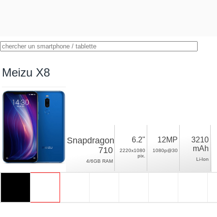
Meizu X8
Snapdragon
6.2"
12MP
3210
mAh
710
2220x1080
1080p@30
pix.
Li-Ion
4/6GB RAM