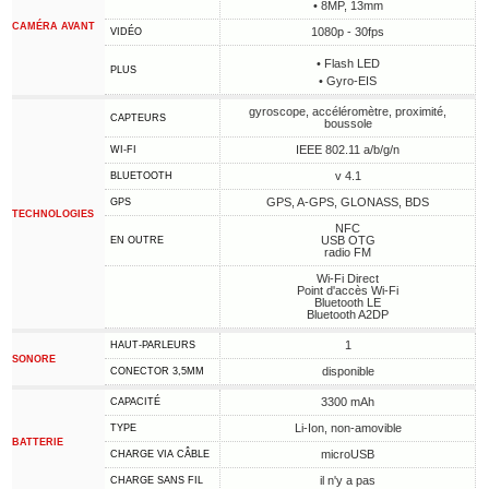
• 8MP, 13mm
CAMÉRA AVANT
1080p - 30fps
VIDÉO
• Flash LED
PLUS
• Gyro-EIS
gyroscope, accéléromètre, proximité,
CAPTEURS
boussole
IEEE 802.11 a/b/g/n
WI-FI
v 4.1
BLUETOOTH
GPS, A-GPS, GLONASS, BDS
GPS
TECHNOLOGIES
NFC
USB OTG
EN OUTRE
radio FM
Wi-Fi Direct
Point d'accès Wi-Fi
Bluetooth LE
Bluetooth A2DP
1
HAUT-PARLEURS
SONORE
disponible
CONECTOR 3,5MM
3300 mAh
CAPACITÉ
Li-Ion, non-amovible
TYPE
BATTERIE
microUSB
CHARGE VIA CÂBLE
il n'y a pas
CHARGE SANS FIL