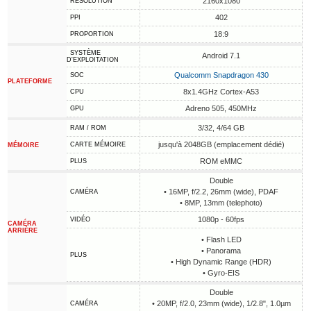
2160x1080
RÉSOLUTION
402
PPI
18:9
PROPORTION
SYSTÈME
Android 7.1
D'EXPLOITATION
Qualcomm Snapdragon 430
SOC
PLATEFORME
8x1.4GHz Cortex-A53
CPU
Adreno 505, 450MHz
GPU
3/32, 4/64 GB
RAM / ROM
jusqu'à 2048GB (emplacement dédié)
CARTE MÉMOIRE
MÉMOIRE
ROM eMMC
PLUS
Double
• 16MP, f/2.2, 26mm (wide), PDAF
CAMÉRA
• 8MP, 13mm (telephoto)
1080p - 60fps
VIDÉO
CAMÉRA
ARRIÈRE
• Flash LED
• Panorama
PLUS
• High Dynamic Range (HDR)
• Gyro-EIS
Double
• 20MP, f/2.0, 23mm (wide), 1/2.8", 1.0µm
CAMÉRA