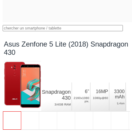
Asus Zenfone 5 Lite (2018) Snapdragon
430
Snapdragon
6"
16MP
3300
mAh
430
2160x1080
1080p@60
pix.
Li-Ion
3/4GB RAM