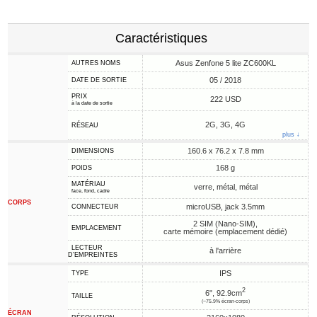
Caractéristiques
Asus Zenfone 5 lite ZC600KL
AUTRES NOMS
05 / 2018
DATE DE SORTIE
PRIX
222 USD
à la date de sortie
2G, 3G, 4G
RÉSEAU
plus ↓
160.6 x 76.2 x 7.8 mm
DIMENSIONS
168 g
POIDS
MATÉRIAU
verre, métal, métal
face, fond, cadre
CORPS
microUSB, jack 3.5mm
CONNECTEUR
2 SIM (Nano-SIM),
EMPLACEMENT
carte mémoire (emplacement dédié)
LECTEUR
à l'arrière
D'EMPREINTES
IPS
TYPE
2
6", 92.9cm
TAILLE
(~75.9% écran-corps)
ÉCRAN