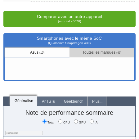
Comparer avec un autre appareil
(au total - 6070)
Smartphones avec le même SoC
(Qualcomm Snapdragon 430)
Asus
Toutes les marques
(10)
(46)
Généralisé
AnTuTu
Geekbench
Plus...
Note de performance sommaire
Total
CPU
GPU
IA