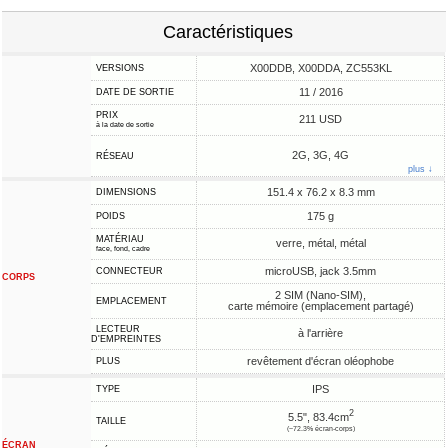
Caractéristiques
X00DDB, X00DDA, ZC553KL
VERSIONS
11 / 2016
DATE DE SORTIE
PRIX
211 USD
à la date de sortie
2G, 3G, 4G
RÉSEAU
plus ↓
151.4 x 76.2 x 8.3 mm
DIMENSIONS
175 g
POIDS
MATÉRIAU
verre, métal, métal
face, fond, cadre
microUSB, jack 3.5mm
CONNECTEUR
CORPS
2 SIM (Nano-SIM),
EMPLACEMENT
carte mémoire (emplacement partagé)
LECTEUR
à l'arrière
D'EMPREINTES
revêtement d'écran oléophobe
PLUS
IPS
TYPE
2
5.5", 83.4cm
TAILLE
(~72.3% écran-corps)
ÉCRAN