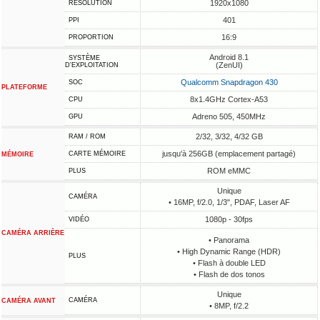
1920x1080
RÉSOLUTION
401
PPI
16:9
PROPORTION
Android 8.1
SYSTÈME
(ZenUI)
D'EXPLOITATION
Qualcomm Snapdragon 430
SOC
PLATEFORME
8x1.4GHz Cortex-A53
CPU
Adreno 505, 450MHz
GPU
2/32, 3/32, 4/32 GB
RAM / ROM
jusqu'à 256GB (emplacement partagé)
CARTE MÉMOIRE
MÉMOIRE
ROM eMMC
PLUS
Unique
CAMÉRA
• 16MP, f/2.0, 1/3", PDAF, Laser AF
1080p - 30fps
VIDÉO
CAMÉRA ARRIÈRE
• Panorama
• High Dynamic Range (HDR)
PLUS
• Flash à double LED
• Flash de dos tonos
Unique
CAMÉRA
CAMÉRA AVANT
• 8MP, f/2.2