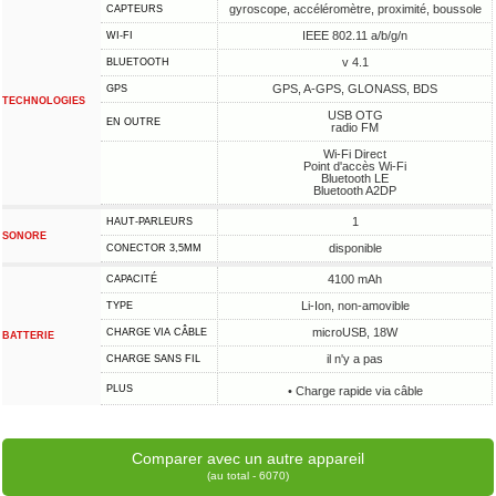
gyroscope, accéléromètre, proximité, boussole
CAPTEURS
IEEE 802.11 a/b/g/n
WI-FI
v 4.1
BLUETOOTH
GPS, A-GPS, GLONASS, BDS
GPS
TECHNOLOGIES
USB OTG
EN OUTRE
radio FM
Wi-Fi Direct
Point d'accès Wi-Fi
Bluetooth LE
Bluetooth A2DP
1
HAUT-PARLEURS
SONORE
disponible
CONECTOR 3,5MM
4100 mAh
CAPACITÉ
Li-Ion, non-amovible
TYPE
microUSB, 18W
CHARGE VIA CÂBLE
BATTERIE
il n'y a pas
CHARGE SANS FIL
PLUS
• Charge rapide via câble
Comparer avec un autre appareil
(au total - 6070)