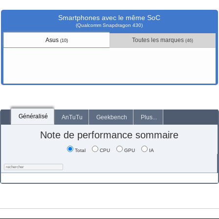
Smartphones avec le même SoC
(Qualcomm Snapdragon 430)
Asus
Toutes les marques
(10)
(46)
Généralisé
AnTuTu
Geekbench
Plus...
Note de performance sommaire
Total
CPU
GPU
IA