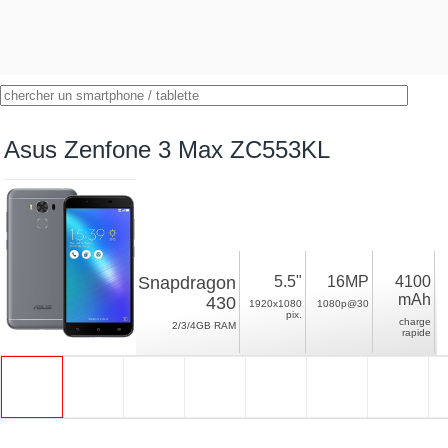
Asus Zenfone 3 Max ZC553KL
Snapdragon
5.5"
16MP
4100
mAh
430
1920x1080
1080p@30
pix.
charge
2/3/4GB RAM
rapide