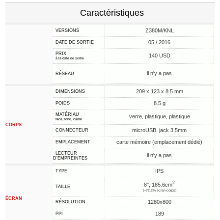
Caractéristiques
Z380M/KNL
VERSIONS
05 / 2016
DATE DE SORTIE
PRIX
140 USD
à la date de sortie
il n'y a pas
RÉSEAU
209 x 123 x 8.5 mm
DIMENSIONS
8.5 g
POIDS
MATÉRIAU
verre, plastique, plastique
face, fond, cadre
CORPS
microUSB, jack 3.5mm
CONNECTEUR
carte mémoire (emplacement dédié)
EMPLACEMENT
LECTEUR
il n'y a pas
D'EMPREINTES
IPS
TYPE
2
8", 185.6cm
TAILLE
(~72.2% écran-corps)
ÉCRAN
1280x800
RÉSOLUTION
189
PPI