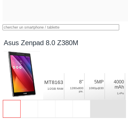
Asus Zenpad 8.0 Z380M
MT8163
8"
5MP
4000
mAh
1280x800
1080p@30
1/2GB RAM
pix.
Li-Po