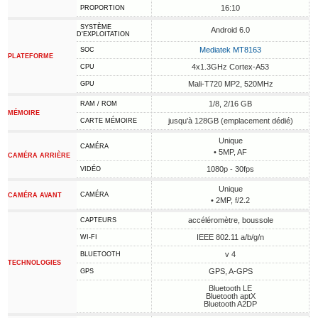
16:10
PROPORTION
SYSTÈME
Android 6.0
D'EXPLOITATION
Mediatek MT8163
SOC
PLATEFORME
4x1.3GHz Cortex-A53
CPU
Mali-T720 MP2, 520MHz
GPU
1/8, 2/16 GB
RAM / ROM
MÉMOIRE
jusqu'à 128GB (emplacement dédié)
CARTE MÉMOIRE
Unique
CAMÉRA
• 5MP, AF
CAMÉRA ARRIÈRE
1080p - 30fps
VIDÉO
Unique
CAMÉRA
CAMÉRA AVANT
• 2MP, f/2.2
accéléromètre, boussole
CAPTEURS
IEEE 802.11 a/b/g/n
WI-FI
v 4
BLUETOOTH
TECHNOLOGIES
GPS, A-GPS
GPS
Bluetooth LE
Bluetooth aptX
Bluetooth A2DP