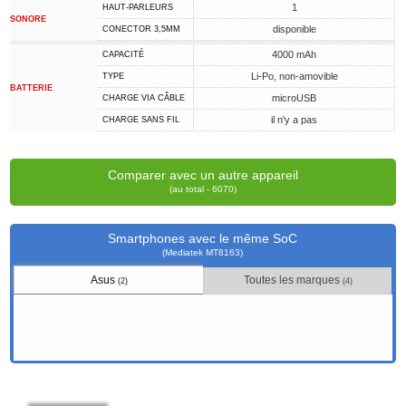
1
HAUT-PARLEURS
SONORE
disponible
CONECTOR 3,5MM
4000 mAh
CAPACITÉ
Li-Po, non-amovible
TYPE
BATTERIE
microUSB
CHARGE VIA CÂBLE
il n'y a pas
CHARGE SANS FIL
Comparer avec un autre appareil
(au total - 6070)
Smartphones avec le même SoC
(Mediatek MT8163)
Asus
Toutes les marques
(2)
(4)