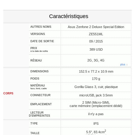
Caractéristiques
Asus Zenfone 2 Deluxe Special Edition
AUTRES NOMS
ZE551ML
VERSIONS
09 / 2015
DATE DE SORTIE
PRIX
389 USD
à la date de sortie
2G, 3G, 4G
RÉSEAU
plus ↓
152.5 x 77.2 x 10.9 mm
DIMENSIONS
170 g
POIDS
MATÉRIAU
Gorilla Glass 3, cuir, plastique
face, fond, cadre
CORPS
microUSB, jack 3.5mm
CONNECTEUR
2 SIM (Micro-SIM),
EMPLACEMENT
carte mémoire (emplacement dédié)
LECTEUR
il n'y a pas
D'EMPREINTES
IPS
TYPE
2
5.5", 83.4cm
TAILLE