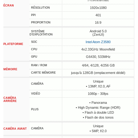
(~70.8% écran-corps)
ÉCRAN
1920x1080
RÉSOLUTION
401
PPI
16:9
PROPORTION
Android 5.0
SYSTÈME
(ZenUI)
D'EXPLOITATION
Intel Atom Z3580
SOC
PLATEFORME
4x2.33GHz Moorefield
CPU
G6430, 533MHz
GPU
4/64, 4/128, 4/256 GB
RAM / ROM
MÉMOIRE
jusqu'à 128GB (emplacement dédié)
CARTE MÉMOIRE
Unique
CAMÉRA
• 13MP, f/2.0, AF
1080p - 30fps
VIDÉO
CAMÉRA
ARRIÈRE
• Panorama
• High Dynamic Range (HDR)
PLUS
• Flash à double LED
• Flash de dos tonos
Unique
CAMÉRA
CAMÉRA AVANT
• 5MP, f/2.0