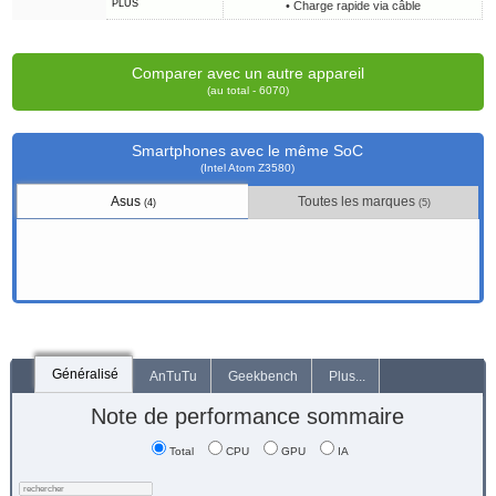
PLUS
• Charge rapide via câble
Comparer avec un autre appareil
(au total - 6070)
Smartphones avec le même SoC
(Intel Atom Z3580)
Asus
Toutes les marques
(4)
(5)
Généralisé
AnTuTu
Geekbench
Plus...
Note de performance sommaire
Total
CPU
GPU
IA