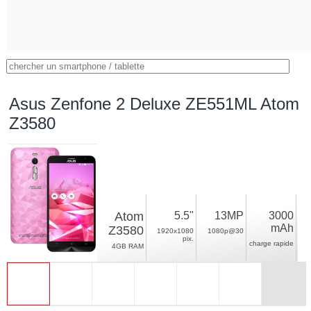
Asus Zenfone 2 Deluxe ZE551ML Atom
Z3580
Atom
5.5"
13MP
3000
mAh
Z3580
1920x1080
1080p@30
pix.
charge rapide
4GB RAM