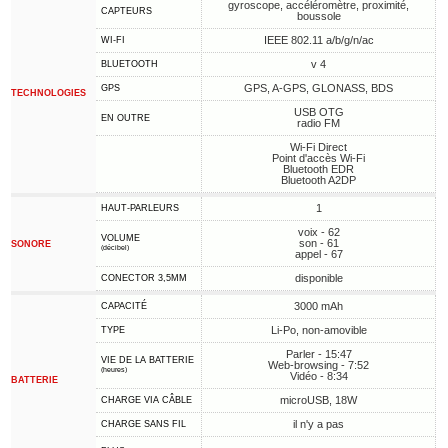
gyroscope, accéléromètre, proximité,
CAPTEURS
boussole
IEEE 802.11 a/b/g/n/ac
WI-FI
v 4
BLUETOOTH
GPS, A-GPS, GLONASS, BDS
GPS
TECHNOLOGIES
USB OTG
EN OUTRE
radio FM
Wi-Fi Direct
Point d'accès Wi-Fi
Bluetooth EDR
Bluetooth A2DP
1
HAUT-PARLEURS
voix - 62
VOLUME
son - 61
SONORE
(décibel)
appel - 67
disponible
CONECTOR 3,5MM
3000 mAh
CAPACITÉ
Li-Po, non-amovible
TYPE
Parler - 15:47
VIE DE LA BATTERIE
Web-browsing - 7:52
(heures)
Vidéo - 8:34
BATTERIE
microUSB, 18W
CHARGE VIA CÂBLE
il n'y a pas
CHARGE SANS FIL