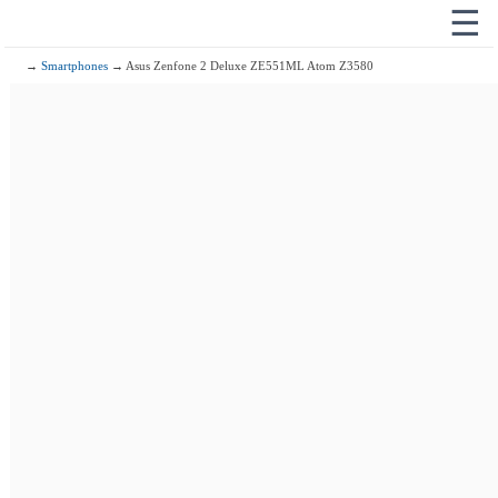
☰
→
Smartphones
→ Asus Zenfone 2 Deluxe ZE551ML Atom Z3580