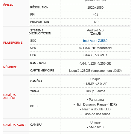
(~70.8% écran-corps)
ÉCRAN
1920x1080
RÉSOLUTION
401
PPI
16:9
PROPORTION
Android 5.0
SYSTÈME
(ZenUI)
D'EXPLOITATION
Intel Atom Z3560
SOC
PLATEFORME
4x1.83GHz Moorefield
CPU
G6430, 533MHz
GPU
4/64, 4/128, 4/256 GB
RAM / ROM
MÉMOIRE
jusqu'à 128GB (emplacement dédié)
CARTE MÉMOIRE
Unique
CAMÉRA
• 13MP, f/2.0, AF
1080p - 30fps
VIDÉO
CAMÉRA
ARRIÈRE
• Panorama
• High Dynamic Range (HDR)
PLUS
• Flash à double LED
• Flash de dos tonos
Unique
CAMÉRA
CAMÉRA AVANT
• 5MP, f/2.0