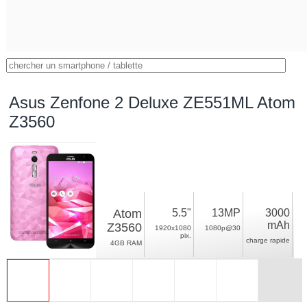
Asus Zenfone 2 Deluxe ZE551ML Atom
Z3560
Atom
5.5"
13MP
3000
mAh
Z3560
1920x1080
1080p@30
pix.
charge rapide
4GB RAM