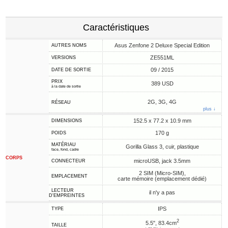
Caractéristiques
Asus Zenfone 2 Deluxe Special Edition
AUTRES NOMS
ZE551ML
VERSIONS
09 / 2015
DATE DE SORTIE
PRIX
389 USD
à la date de sortie
2G, 3G, 4G
RÉSEAU
plus ↓
152.5 x 77.2 x 10.9 mm
DIMENSIONS
170 g
POIDS
MATÉRIAU
Gorilla Glass 3, cuir, plastique
face, fond, cadre
CORPS
microUSB, jack 3.5mm
CONNECTEUR
2 SIM (Micro-SIM),
EMPLACEMENT
carte mémoire (emplacement dédié)
LECTEUR
il n'y a pas
D'EMPREINTES
IPS
TYPE
2
5.5", 83.4cm
TAILLE