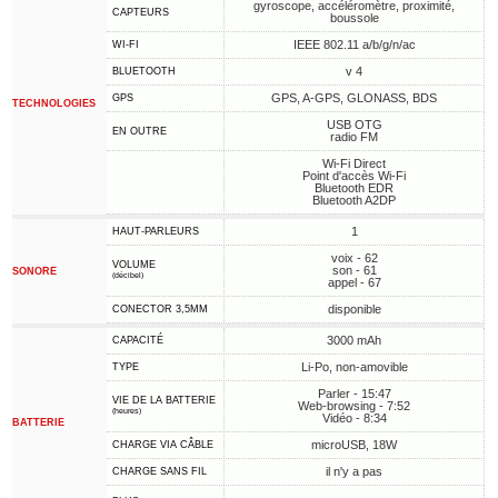
gyroscope, accéléromètre, proximité,
CAPTEURS
boussole
IEEE 802.11 a/b/g/n/ac
WI-FI
v 4
BLUETOOTH
GPS, A-GPS, GLONASS, BDS
GPS
TECHNOLOGIES
USB OTG
EN OUTRE
radio FM
Wi-Fi Direct
Point d'accès Wi-Fi
Bluetooth EDR
Bluetooth A2DP
1
HAUT-PARLEURS
voix - 62
VOLUME
son - 61
SONORE
(décibel)
appel - 67
disponible
CONECTOR 3,5MM
3000 mAh
CAPACITÉ
Li-Po, non-amovible
TYPE
Parler - 15:47
VIE DE LA BATTERIE
Web-browsing - 7:52
(heures)
Vidéo - 8:34
BATTERIE
microUSB, 18W
CHARGE VIA CÂBLE
il n'y a pas
CHARGE SANS FIL