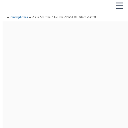
☰
→
Smartphones
→ Asus Zenfone 2 Deluxe ZE551ML Atom Z3560