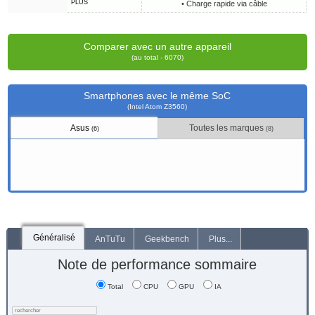
PLUS
• Charge rapide via câble
Comparer avec un autre appareil
(au total - 6070)
Smartphones avec le même SoC
(Intel Atom Z3560)
Asus
Toutes les marques
(6)
(8)
Généralisé
AnTuTu
Geekbench
Plus...
Note de performance sommaire
Total
CPU
GPU
IA