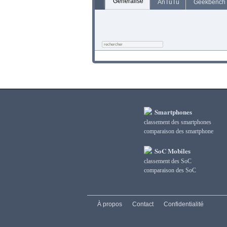
Généralisé
AnTuTu
Geekbench
Smartphones
classement des smartphones
сomparaison des smartphone
SoC Mobiles
classement des SoC
сomparaison des SoC
À propos
Contact
Confidentialité