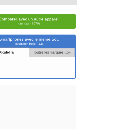
Comparer avec un autre appareil
(au total - 6070)
Smartphones avec le même SoC
(Mediatek Helio P22)
Alcatel
Toutes les marques
(8)
(106)