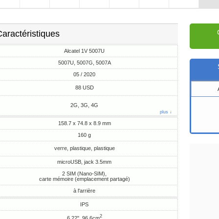
aractéristiques
Alcatel 1V 5007U
5007U, 5007G, 5007A
05 / 2020
88 USD
2G, 3G, 4G
plus ↓
158.7 x 74.8 x 8.9 mm
160 g
verre, plastique, plastique
microUSB, jack 3.5mm
2 SIM (Nano-SIM),
carte mémoire (emplacement partagé)
à l'arrière
IPS
2
6.22", 96.6cm