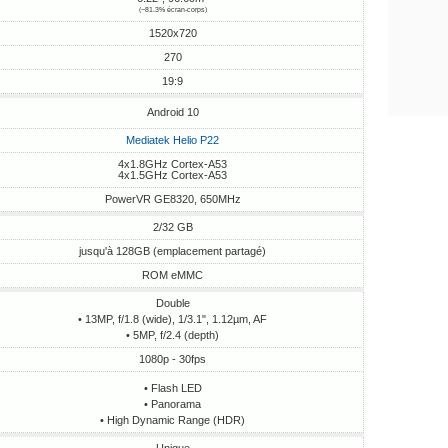
(~81.3% écran-corps)
1520x720
270
19:9
Android 10
Mediatek Helio P22
4x1.8GHz Cortex-A53
4x1.5GHz Cortex-A53
PowerVR GE8320, 650MHz
2/32 GB
jusqu'à 128GB (emplacement partagé)
ROM eMMC
Double
• 13MP, f/1.8 (wide), 1/3.1", 1.12µm, AF
• 5MP, f/2.4 (depth)
1080p - 30fps
• Flash LED
• Panorama
• High Dynamic Range (HDR)