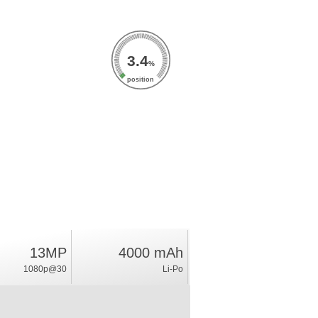
3.4
%
position
13MP
4000 mAh
1080p@30
Li-Po