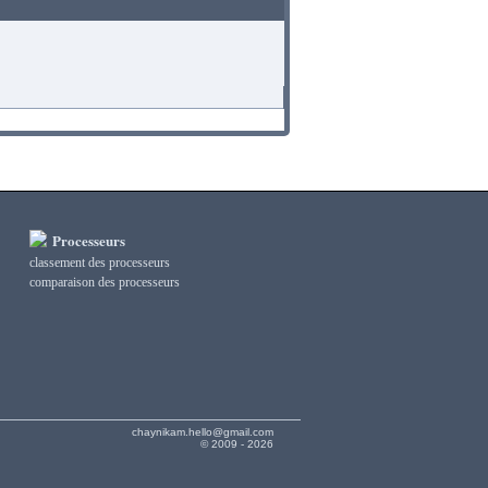
Processeurs
classement des processeurs
сomparaison des processeurs
chaynikam.hello@gmail.com
© 2009 - 2026