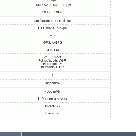
Unique
• 5MP, f/2.2, 1/5", 1.12µm
1080p - 30fps
accéléromètre, proximité
IEEE 802.11 a/b/g/n
v 5
GPS, A-GPS
radio FM
Wi-Fi Direct
Point d'accès Wi-Fi
Bluetooth LE
Bluetooth A2DP
1
disponible
4000 mAh
Li-Po, non-amovible
microUSB
il n'y a pas