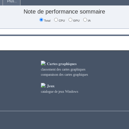
Plus...
Note de performance sommaire
Total
CPU
GPU
IA
Cartes graphiques
classement des cartes graphiques
сomparaison des cartes graphiques
Jeux
catalogue de jeux Windows