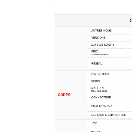
C
AUTRES NOMS
VERSIONS
DATE DE SORTIE
PRIX
à la date de sortie
RÉSEAU
DIMENSIONS
POIDS
MATÉRIAU
face, fond, cadre
CORPS
CONNECTEUR
EMPLACEMENT
LECTEUR D'EMPREINTES
TYPE