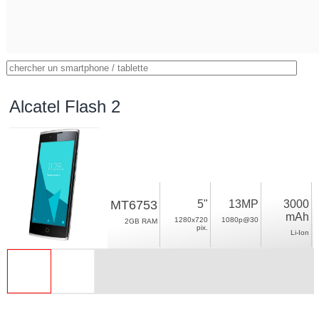
Alcatel Flash 2
MT6753
5"
13MP
3000
mAh
1280x720
1080p@30
2GB RAM
pix.
Li-Ion