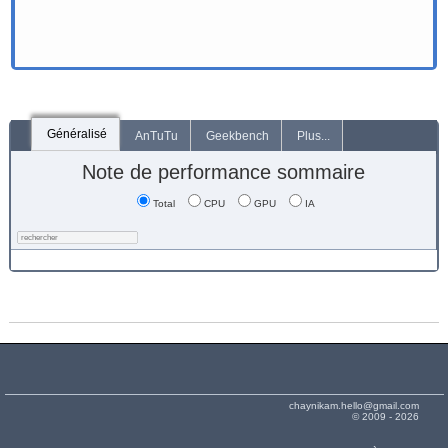
Généralisé
AnTuTu
Geekbench
Plus...
Note de performance sommaire
Total
CPU
GPU
IA
chaynikam.hello@gmail.com
© 2009 - 2026