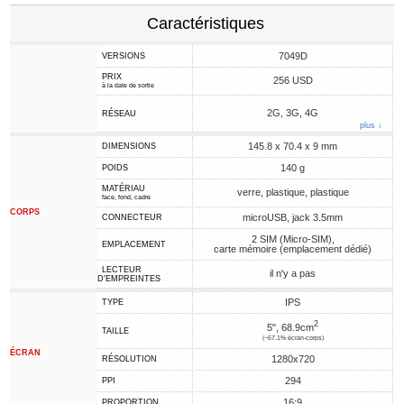
Caractéristiques
7049D
VERSIONS
PRIX
256 USD
à la date de sortie
2G, 3G, 4G
RÉSEAU
plus ↓
145.8 x 70.4 x 9 mm
DIMENSIONS
140 g
POIDS
MATÉRIAU
verre, plastique, plastique
face, fond, cadre
CORPS
microUSB, jack 3.5mm
CONNECTEUR
2 SIM (Micro-SIM),
EMPLACEMENT
carte mémoire (emplacement dédié)
LECTEUR
il n'y a pas
D'EMPREINTES
IPS
TYPE
2
5", 68.9cm
TAILLE
(~67.1% écran-corps)
ÉCRAN
1280x720
RÉSOLUTION
294
PPI
16:9
PROPORTION