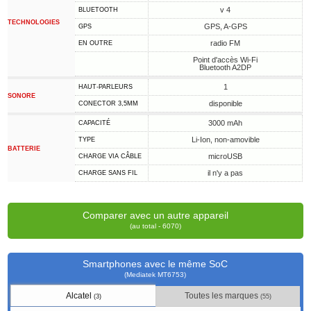
v 4
BLUETOOTH
TECHNOLOGIES
GPS, A-GPS
GPS
radio FM
EN OUTRE
Point d'accès Wi-Fi
Bluetooth A2DP
1
HAUT-PARLEURS
SONORE
disponible
CONECTOR 3,5MM
3000 mAh
CAPACITÉ
Li-Ion, non-amovible
TYPE
BATTERIE
microUSB
CHARGE VIA CÂBLE
il n'y a pas
CHARGE SANS FIL
Comparer avec un autre appareil
(au total - 6070)
Smartphones avec le même SoC
(Mediatek MT6753)
Alcatel
Toutes les marques
(3)
(55)