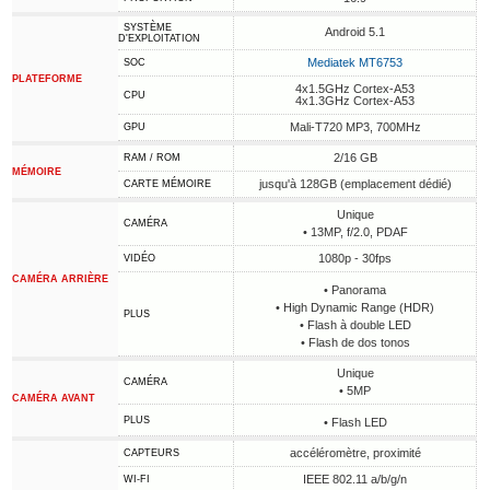
SYSTÈME
Android 5.1
D'EXPLOITATION
Mediatek MT6753
SOC
PLATEFORME
4x1.5GHz Cortex-A53
CPU
4x1.3GHz Cortex-A53
Mali-T720 MP3, 700MHz
GPU
2/16 GB
RAM / ROM
MÉMOIRE
jusqu'à 128GB (emplacement dédié)
CARTE MÉMOIRE
Unique
CAMÉRA
• 13MP, f/2.0, PDAF
1080p - 30fps
VIDÉO
CAMÉRA ARRIÈRE
• Panorama
• High Dynamic Range (HDR)
PLUS
• Flash à double LED
• Flash de dos tonos
Unique
CAMÉRA
• 5MP
CAMÉRA AVANT
PLUS
• Flash LED
accéléromètre, proximité
CAPTEURS
IEEE 802.11 a/b/g/n
WI-FI