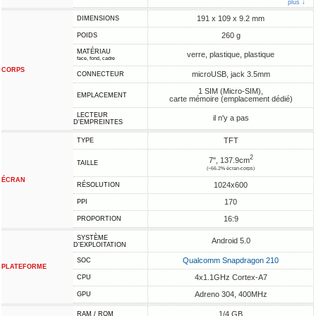
plus ↓
191 x 109 x 9.2 mm
DIMENSIONS
260 g
POIDS
MATÉRIAU
verre, plastique, plastique
face, fond, cadre
CORPS
microUSB, jack 3.5mm
CONNECTEUR
1 SIM (Micro-SIM),
EMPLACEMENT
carte mémoire (emplacement dédié)
LECTEUR
il n'y a pas
D'EMPREINTES
TFT
TYPE
2
7", 137.9cm
TAILLE
(~66.2% écran-corps)
ÉCRAN
1024x600
RÉSOLUTION
170
PPI
16:9
PROPORTION
SYSTÈME
Android 5.0
D'EXPLOITATION
Qualcomm Snapdragon 210
SOC
PLATEFORME
4x1.1GHz Cortex-A7
CPU
Adreno 304, 400MHz
GPU
1/4 GB
RAM / ROM