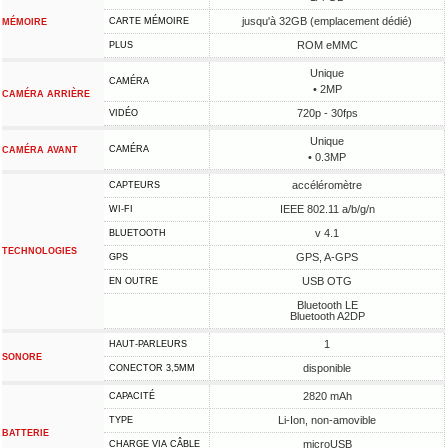
jusqu'à 32GB (emplacement dédié)
CARTE MÉMOIRE
MÉMOIRE
ROM eMMC
PLUS
Unique
CAMÉRA
• 2MP
CAMÉRA ARRIÈRE
720p - 30fps
VIDÉO
Unique
CAMÉRA
CAMÉRA AVANT
• 0.3MP
accéléromètre
CAPTEURS
IEEE 802.11 a/b/g/n
WI-FI
v 4.1
BLUETOOTH
TECHNOLOGIES
GPS, A-GPS
GPS
USB OTG
EN OUTRE
Bluetooth LE
Bluetooth A2DP
1
HAUT-PARLEURS
SONORE
disponible
CONECTOR 3,5MM
2820 mAh
CAPACITÉ
Li-Ion, non-amovible
TYPE
BATTERIE
microUSB
CHARGE VIA CÂBLE