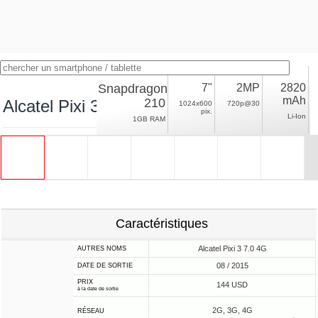
Snapdragon
7"
2MP
2820
mAh
210
Alcatel Pixi 3 7.0 LTE
1024x600
720p@30
pix.
Li-Ion
1GB RAM
Caractéristiques
Alcatel Pixi 3 7.0 4G
AUTRES NOMS
08 / 2015
DATE DE SORTIE
PRIX
144 USD
à la date de sortie
2G, 3G, 4G
RÉSEAU