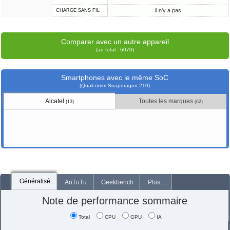
il n'y a pas
CHARGE SANS FIL
Comparer avec un autre appareil
(au total - 6070)
Smartphones avec le même SoC
(Qualcomm Snapdragon 210)
Alcatel
Toutes les marques
(13)
(62)
Généralisé
AnTuTu
Geekbench
Plus...
Note de performance sommaire
Total
CPU
GPU
IA