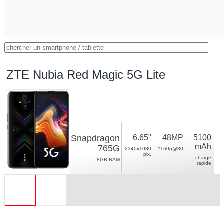
ZTE Nubia Red Magic 5G Lite
Snapdragon
6.65"
48MP
5100
mAh
765G
2340x1080
2160p@30
pix.
charge
8GB RAM
rapide