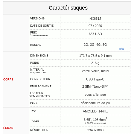
Caractéristiques
NX651J
VERSIONS
07 / 2020
DATE DE SORTIE
PRIX
667 USD
à la date de sortie
2G, 3G, 4G, 5G
RÉSEAU
plus ↓
171.7 x 78.5 x 9.1 mm
DIMENSIONS
215 g
POIDS
MATÉRIAU
verre, verre, métal
face, fond, cadre
USB Type-C
CONNECTEUR
CORPS
2 SIM (Nano-SIM)
EMPLACEMENT
LECTEUR
sous affichage
D'EMPREINTES
déclencheurs de jeu
PLUS
AMOLED, 144Hz
TYPE
2
6.65", 108.6cm
TAILLE
(~80.5% écran-corps)
ÉCRAN
2340x1080
RÉSOLUTION