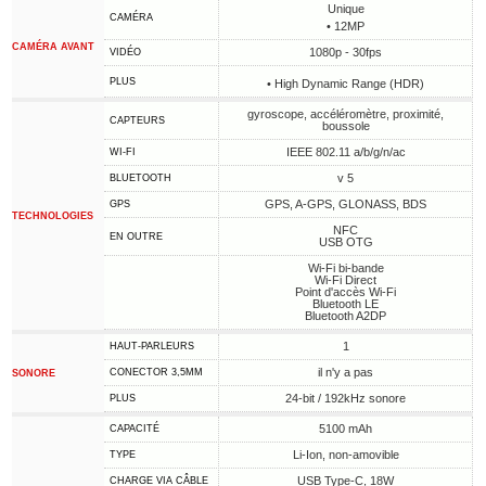
Unique
CAMÉRA
• 12MP
CAMÉRA AVANT
1080p - 30fps
VIDÉO
PLUS
• High Dynamic Range (HDR)
gyroscope, accéléromètre, proximité,
CAPTEURS
boussole
IEEE 802.11 a/b/g/n/ac
WI-FI
v 5
BLUETOOTH
GPS, A-GPS, GLONASS, BDS
GPS
TECHNOLOGIES
NFC
EN OUTRE
USB OTG
Wi-Fi bi-bande
Wi-Fi Direct
Point d'accès Wi-Fi
Bluetooth LE
Bluetooth A2DP
1
HAUT-PARLEURS
il n'y a pas
CONECTOR 3,5MM
SONORE
24-bit / 192kHz sonore
PLUS
5100 mAh
CAPACITÉ
Li-Ion, non-amovible
TYPE
USB Type-C, 18W
CHARGE VIA CÂBLE