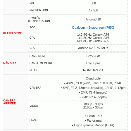
388
PPI
19.5:9
PROPORTION
SYSTÈME
Android 10
D'EXPLOITATION
Qualcomm Snapdragon 765G
SOC
PLATEFORME
1x2.4GHz Cortex-A76
1x2.2GHz Cortex-A76
CPU
6x1.8GHz Cortex-A55
Adreno 620, 750MHz
GPU
8/256 GB
RAM / ROM
il n'y a pas
CARTE MÉMOIRE
MÉMOIRE
ROM UFS 2.1
PLUS
Quadruple
• 48MP, f/1.8 (wide), 1/2.0", 0.8µm, PDAF
• 8MP, f/2.2, 13mm (ultrawide), 1/4.0", 1.12µm
CAMÉRA
• 2MP, f/2.4 (macro)
• 2MP, f/2.4 (depth)
CAMÉRA
ARRIÈRE
1080p - 30fps
VIDÉO
2160p - 30fps
• Flash LED
PLUS
• Panorama
• High Dynamic Range (HDR)