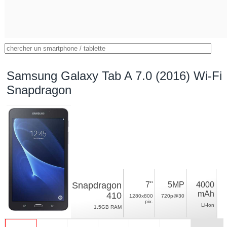
Samsung Galaxy Tab A 7.0 (2016) Wi-Fi
Snapdragon
Snapdragon
7"
5MP
4000
mAh
410
1280x800
720p@30
pix.
Li-Ion
1.5GB RAM