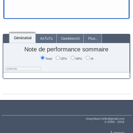
Généralisé
AnTuTu
Geekbench
Plus...
Note de performance sommaire
Total
CPU
GPU
IA
chaynikam.hello@gmail.com
© 2009 - 2026