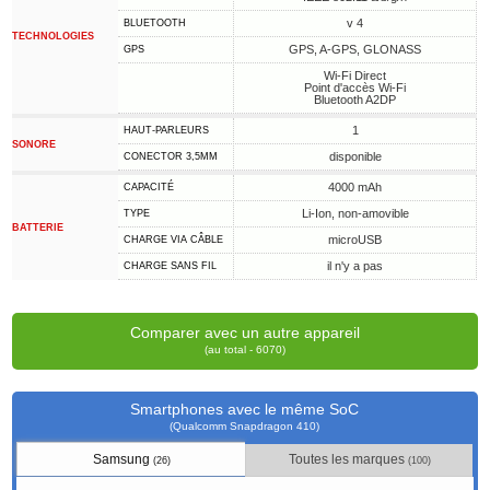
v 4
BLUETOOTH
TECHNOLOGIES
GPS, A-GPS, GLONASS
GPS
Wi-Fi Direct
Point d'accès Wi-Fi
Bluetooth A2DP
1
HAUT-PARLEURS
SONORE
disponible
CONECTOR 3,5MM
4000 mAh
CAPACITÉ
Li-Ion, non-amovible
TYPE
BATTERIE
microUSB
CHARGE VIA CÂBLE
il n'y a pas
CHARGE SANS FIL
Comparer avec un autre appareil
(au total - 6070)
Smartphones avec le même SoC
(Qualcomm Snapdragon 410)
Samsung
Toutes les marques
(26)
(100)