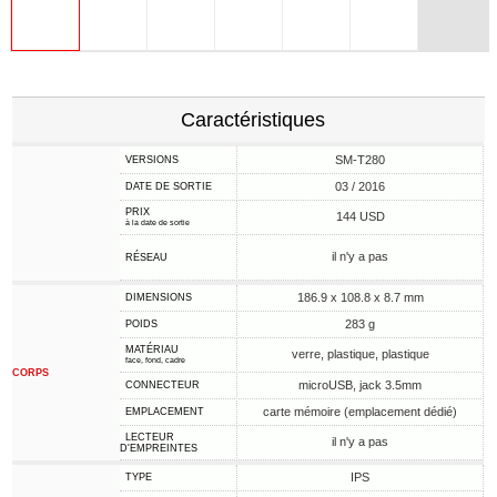
Caractéristiques
SM-T280
VERSIONS
03 / 2016
DATE DE SORTIE
PRIX
144 USD
à la date de sortie
il n'y a pas
RÉSEAU
186.9 x 108.8 x 8.7 mm
DIMENSIONS
283 g
POIDS
MATÉRIAU
verre, plastique, plastique
face, fond, cadre
CORPS
microUSB, jack 3.5mm
CONNECTEUR
carte mémoire (emplacement dédié)
EMPLACEMENT
LECTEUR
il n'y a pas
D'EMPREINTES
IPS
TYPE