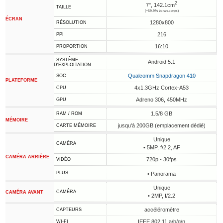
2
7", 142.1cm
TAILLE
(~69.9% écran-corps)
ÉCRAN
1280x800
RÉSOLUTION
216
PPI
16:10
PROPORTION
SYSTÈME
Android 5.1
D'EXPLOITATION
Qualcomm Snapdragon 410
SOC
PLATEFORME
4x1.3GHz Cortex-A53
CPU
Adreno 306, 450MHz
GPU
1.5/8 GB
RAM / ROM
MÉMOIRE
jusqu'à 200GB (emplacement dédié)
CARTE MÉMOIRE
Unique
CAMÉRA
• 5MP, f/2.2, AF
CAMÉRA ARRIÈRE
720p - 30fps
VIDÉO
PLUS
• Panorama
Unique
CAMÉRA
CAMÉRA AVANT
• 2MP, f/2.2
accéléromètre
CAPTEURS
IEEE 802.11 a/b/g/n
WI-FI