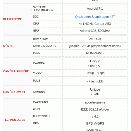
SYSTÈME
Android 7.1
D'EXPLOITATION
Qualcomm Snapdragon 427
SOC
PLATEFORME
4x1.4GHz Cortex-A53
CPU
Adreno 308, 500MHz
GPU
2/16 GB
RAM / ROM
jusqu'à 128GB (emplacement dédié)
CARTE MÉMOIRE
MÉMOIRE
ROM eMMC
PLUS
Unique
CAMÉRA
• 8MP, AF
CAMÉRA ARRIÈRE
1080p - 30fps
VIDÉO
PLUS
• Flash LED
Unique
CAMÉRA
CAMÉRA AVANT
• 5MP
accéléromètre
CAPTEURS
IEEE 802.11 a/b/g/n
WI-FI
v 4.2
BLUETOOTH
TECHNOLOGIES
GPS, A-GPS
GPS
Wi-Fi Direct