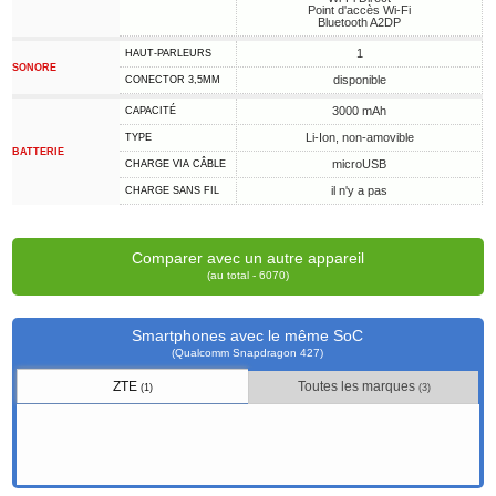
Point d'accès Wi-Fi
Bluetooth A2DP
1
HAUT-PARLEURS
SONORE
disponible
CONECTOR 3,5MM
3000 mAh
CAPACITÉ
Li-Ion, non-amovible
TYPE
BATTERIE
microUSB
CHARGE VIA CÂBLE
il n'y a pas
CHARGE SANS FIL
Comparer avec un autre appareil
(au total - 6070)
Smartphones avec le même SoC
(Qualcomm Snapdragon 427)
ZTE
Toutes les marques
(1)
(3)