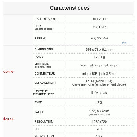
Caractéristiques
10 / 2017
DATE DE SORTIE
PRIX
130 USD
à la date de sortie
2G, 3G, 4G
RÉSEAU
plus ↓
156 x 78 x 9.1 mm
DIMENSIONS
170.1 g
POIDS
MATÉRIAU
verre, plastique, plastique
face, fond, cadre
CORPS
microUSB, jack 3.5mm
CONNECTEUR
1 SIM (Nano-SIM),
EMPLACEMENT
carte mémoire (emplacement dédié)
LECTEUR
il n'y a pas
D'EMPREINTES
IPS
TYPE
2
5.5", 83.4cm
TAILLE
(~68.5% écran-corps)
ÉCRAN
1280x720
RÉSOLUTION
267
PPI
16:9
PROPORTION