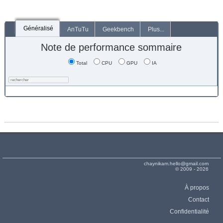
Généralisé
AnTuTu
Geekbench
Plus...
Note de performance sommaire
Total
CPU
GPU
IA
chaynikam.hello@gmail.com
© 2009 - 2026
À propos
Contact
Confidentialité