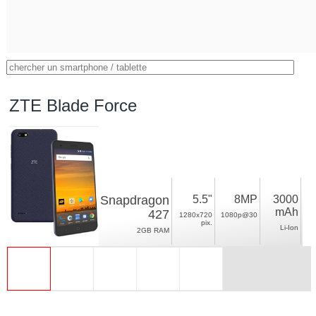
ZTE Blade Force
Snapdragon
5.5"
8MP
3000
mAh
427
1280x720
1080p@30
pix.
Li-Ion
2GB RAM