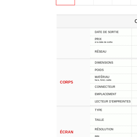
C
DATE DE SORTIE
PRIX
à la date de sortie
RÉSEAU
DIMENSIONS
POIDS
MATÉRIAU
face, fond, cadre
CORPS
CONNECTEUR
EMPLACEMENT
LECTEUR D'EMPREINTES
TYPE
TAILLE
RÉSOLUTION
ÉCRAN
PPI