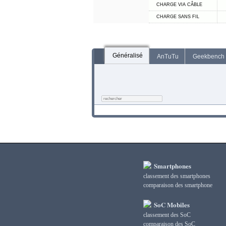
CHARGE VIA CÂBLE
CHARGE SANS FIL
Généralisé
AnTuTu
Geekbench
Smartphones
classement des smartphones
сomparaison des smartphone
SoC Mobiles
classement des SoC
сomparaison des SoC