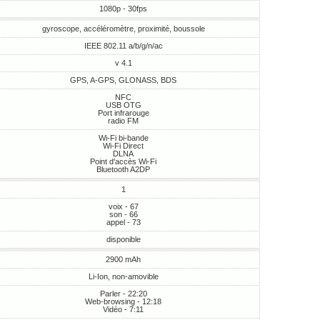
1080p - 30fps
gyroscope, accéléromètre, proximité, boussole
IEEE 802.11 a/b/g/n/ac
v 4.1
GPS, A-GPS, GLONASS, BDS
NFC
USB OTG
Port infrarouge
radio FM
Wi-Fi bi-bande
Wi-Fi Direct
DLNA
Point d'accès Wi-Fi
Bluetooth A2DP
1
voix - 67
son - 66
appel - 73
disponible
2900 mAh
Li-Ion, non-amovible
Parler - 22:20
Web-browsing - 12:18
Vidéo - 7:11