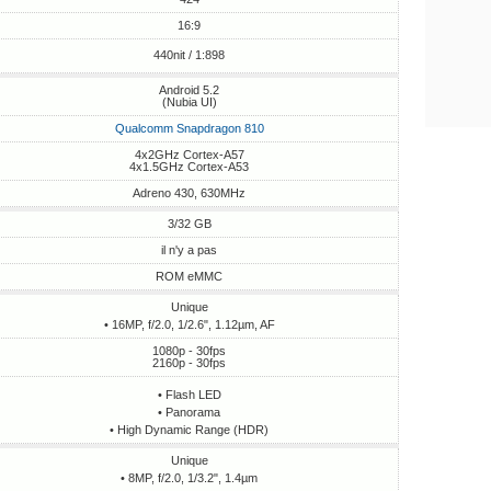
16:9
440nit / 1:898
Android 5.2
(Nubia UI)
Qualcomm Snapdragon 810
4x2GHz Cortex-A57
4x1.5GHz Cortex-A53
Adreno 430, 630MHz
3/32 GB
il n'y a pas
ROM eMMC
Unique
• 16MP, f/2.0, 1/2.6", 1.12µm, AF
1080p - 30fps
2160p - 30fps
• Flash LED
• Panorama
• High Dynamic Range (HDR)
Unique
• 8MP, f/2.0, 1/3.2", 1.4µm