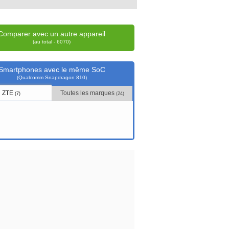
Comparer avec un autre appareil
(au total - 6070)
Smartphones avec le même SoC
(Qualcomm Snapdragon 810)
ZTE
Toutes les marques
(7)
(24)