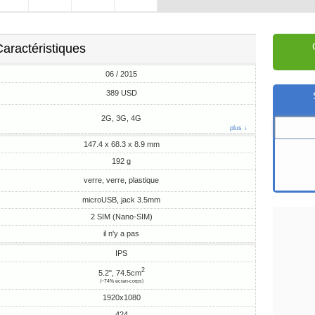
aractéristiques
06 / 2015
389 USD
2G, 3G, 4G
plus ↓
147.4 x 68.3 x 8.9 mm
192 g
verre, verre, plastique
microUSB, jack 3.5mm
2 SIM (Nano-SIM)
il n'y a pas
IPS
2
5.2", 74.5cm
(~74% écran-corps)
1920x1080
424