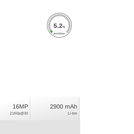
5.2
%
position
16MP
2900 mAh
2160p@30
Li-Ion