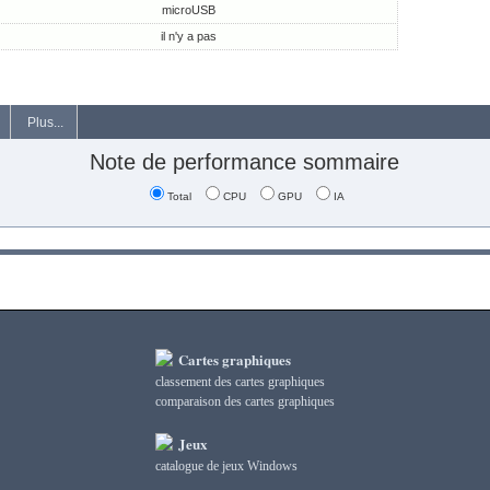
microUSB
il n'y a pas
Plus...
Note de performance sommaire
Total
CPU
GPU
IA
Cartes graphiques
classement des cartes graphiques
сomparaison des cartes graphiques
Jeux
catalogue de jeux Windows