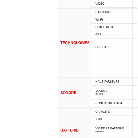
VIDÉO
CAPTEURS
WI-FI
BLUETOOTH
GPS
TECHNOLOGIES
EN OUTRE
HAUT-PARLEURS
VOLUME
SONORE
(décibel)
CONECTOR 3,5MM
CAPACITÉ
TYPE
VIE DE LA BATTERIE
BATTERIE
(heures)