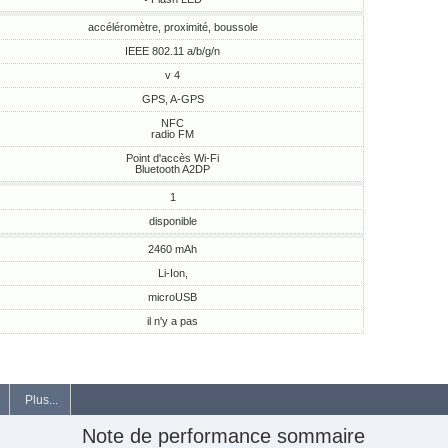
accéléromètre, proximité, boussole
IEEE 802.11 a/b/g/n
v 4
GPS, A-GPS
NFC
radio FM
Point d'accès Wi-Fi
Bluetooth A2DP
1
disponible
2460 mAh
Li-Ion,
microUSB
il n'y a pas
Plus...
Note de performance sommaire