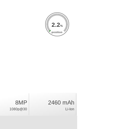
2.2
%
position
8MP
2460 mAh
1080p@30
Li-Ion