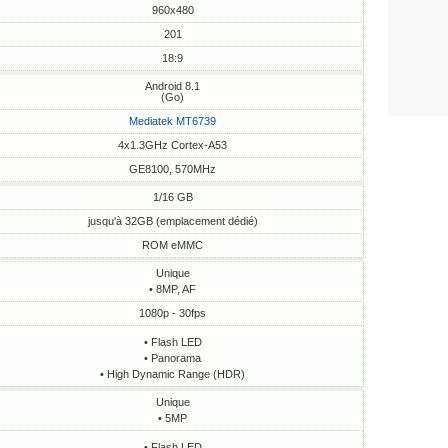
960x480
201
18:9
Android 8.1
(Go)
Mediatek MT6739
4x1.3GHz Cortex-A53
GE8100, 570MHz
1/16 GB
jusqu'à 32GB (emplacement dédié)
ROM eMMC
Unique
• 8MP, AF
1080p - 30fps
• Flash LED
• Panorama
• High Dynamic Range (HDR)
Unique
• 5MP
• Flash LED