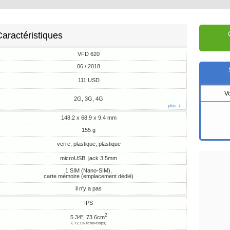
aractéristiques
VFD 620
06 / 2018
111 USD
V
2G, 3G, 4G
plus ↓
148.2 x 68.9 x 9.4 mm
155 g
verre, plastique, plastique
microUSB, jack 3.5mm
1 SIM (Nano-SIM),
carte mémoire (emplacement dédié)
il n'y a pas
IPS
2
5.34", 73.6cm
(~72.1% écran-corps)