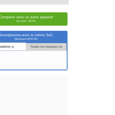
Comparer avec un autre appareil
(au total - 6070)
Smartphones avec le même SoC
(Mediatek MT6739)
odafone
Toutes les marques
(3)
(68)