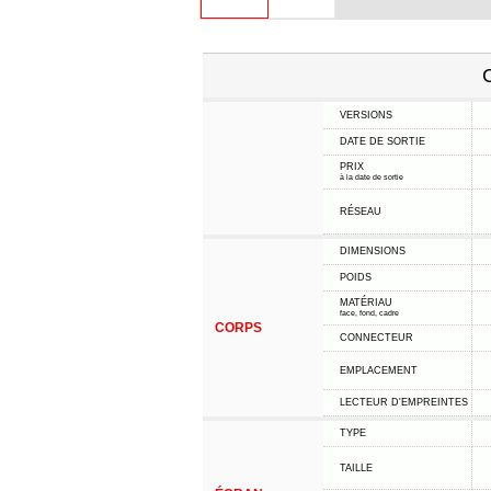
C
VERSIONS
DATE DE SORTIE
PRIX
à la date de sortie
RÉSEAU
DIMENSIONS
POIDS
MATÉRIAU
face, fond, cadre
CORPS
CONNECTEUR
EMPLACEMENT
LECTEUR D'EMPREINTES
TYPE
TAILLE