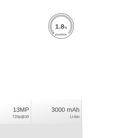
1.8
%
position
13MP
3000 mAh
720p@30
Li-Ion