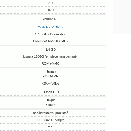
267
16:9
Android 6.0
Mediatek MT6737
4x1.3GHz Cortex-A53
Mali-T720 MP2, 600MHz
1/8 GB
jusqu'à 128GB (emplacement partagé)
ROM eMMC
Unique
• 13MP, AF
720p - 30fps
• Flash LED
Unique
• 5MP
accéléromètre, proximité
IEEE 802.11 a/b/g/n
v 4