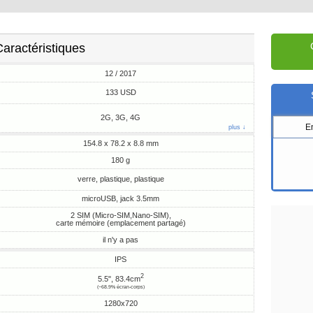
aractéristiques
12 / 2017
133 USD
2G, 3G, 4G
E
plus ↓
154.8 x 78.2 x 8.8 mm
180 g
verre, plastique, plastique
microUSB, jack 3.5mm
2 SIM (Micro-SIM,Nano-SIM),
carte mémoire (emplacement partagé)
il n'y a pas
IPS
2
5.5", 83.4cm
(~68.9% écran-corps)
1280x720