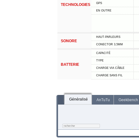
GPS
TECHNOLOGIES
EN OUTRE
HAUT-PARLEURS
SONORE
CONECTOR 3,5MM
CAPACITÉ
TYPE
BATTERIE
CHARGE VIA CÂBLE
CHARGE SANS FIL
Généralisé
AnTuTu
Geekbench