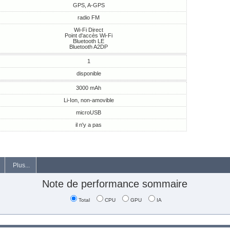
GPS, A-GPS
radio FM
Wi-Fi Direct
Point d'accès Wi-Fi
Bluetooth LE
Bluetooth A2DP
1
disponible
3000 mAh
Li-Ion, non-amovible
microUSB
il n'y a pas
Plus...
Note de performance sommaire
Total
CPU
GPU
IA