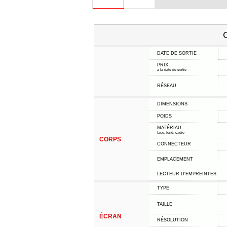
C
DATE DE SORTIE
PRIX
à la date de sortie
RÉSEAU
DIMENSIONS
POIDS
MATÉRIAU
face, fond, cadre
CORPS
CONNECTEUR
EMPLACEMENT
LECTEUR D'EMPREINTES
TYPE
TAILLE
ÉCRAN
RÉSOLUTION