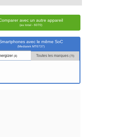
Comparer avec un autre appareil
(au total - 6070)
Smartphones avec le même SoC
(Mediatek MT6737)
nergizer
Toutes les marques
(4)
(75)