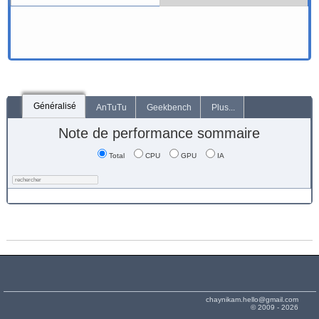
Généralisé
AnTuTu
Geekbench
Plus...
Note de performance sommaire
Total
CPU
GPU
IA
chaynikam.hello@gmail.com
© 2009 - 2026