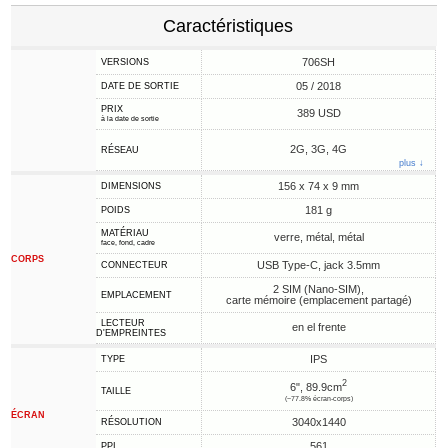
Caractéristiques
706SH
VERSIONS
05 / 2018
DATE DE SORTIE
PRIX
389 USD
à la date de sortie
2G, 3G, 4G
RÉSEAU
plus ↓
156 x 74 x 9 mm
DIMENSIONS
181 g
POIDS
MATÉRIAU
verre, métal, métal
face, fond, cadre
CORPS
USB Type-C, jack 3.5mm
CONNECTEUR
2 SIM (Nano-SIM),
EMPLACEMENT
carte mémoire (emplacement partagé)
LECTEUR
en el frente
D'EMPREINTES
IPS
TYPE
2
6", 89.9cm
TAILLE
(~77.8% écran-corps)
ÉCRAN
3040x1440
RÉSOLUTION
561
PPI