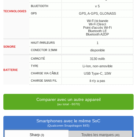
v 5
BLUETOOTH
TECHNOLOGIES
GPS, A-GPS, GLONASS
GPS
Wi-Fi bi-bande
Wi-Fi Direct
Point d'accès Wi-Fi
Bluetooth LE
Bluetooth A2DP
1
HAUT-PARLEURS
SONORE
disponible
CONECTOR 3,5MM
3130 mAh
CAPACITÉ
Li-Ion, non-amovible
TYPE
BATTERIE
USB Type-C, 10W
CHARGE VIA CÂBLE
il n'y a pas
CHARGE SANS FIL
Comparer avec un autre appareil
(au total - 6070)
Smartphones avec le même SoC
(Qualcomm Snapdragon 845)
Sharp
Toutes les marques
(3)
(46)