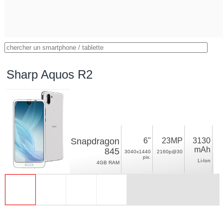
Sharp Aquos R2
Snapdragon
6"
23MP
3130
mAh
845
3040x1440
2160p@30
pix.
Li-Ion
4GB RAM