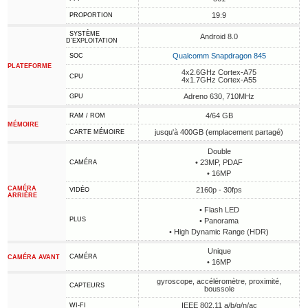
19:9
PROPORTION
SYSTÈME
Android 8.0
D'EXPLOITATION
Qualcomm Snapdragon 845
SOC
PLATEFORME
4x2.6GHz Cortex-A75
CPU
4x1.7GHz Cortex-A55
Adreno 630, 710MHz
GPU
4/64 GB
RAM / ROM
MÉMOIRE
jusqu'à 400GB (emplacement partagé)
CARTE MÉMOIRE
Double
• 23MP, PDAF
CAMÉRA
• 16MP
CAMÉRA
2160p - 30fps
VIDÉO
ARRIÈRE
• Flash LED
PLUS
• Panorama
• High Dynamic Range (HDR)
Unique
CAMÉRA
CAMÉRA AVANT
• 16MP
gyroscope, accéléromètre, proximité,
CAPTEURS
boussole
IEEE 802.11 a/b/g/n/ac
WI-FI