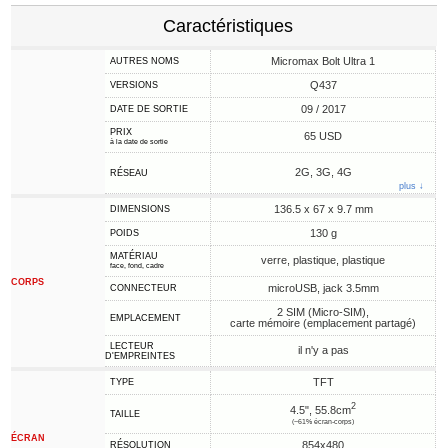
Caractéristiques
Micromax Bolt Ultra 1
AUTRES NOMS
Q437
VERSIONS
09 / 2017
DATE DE SORTIE
PRIX
65 USD
à la date de sortie
2G, 3G, 4G
RÉSEAU
plus ↓
136.5 x 67 x 9.7 mm
DIMENSIONS
130 g
POIDS
MATÉRIAU
verre, plastique, plastique
face, fond, cadre
CORPS
microUSB, jack 3.5mm
CONNECTEUR
2 SIM (Micro-SIM),
EMPLACEMENT
carte mémoire (emplacement partagé)
LECTEUR
il n'y a pas
D'EMPREINTES
TFT
TYPE
2
4.5", 55.8cm
TAILLE
(~61% écran-corps)
ÉCRAN
854x480
RÉSOLUTION