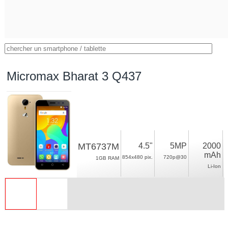
Micromax Bharat 3 Q437
MT6737M
4.5"
5MP
2000
mAh
854x480 pix.
720p@30
1GB RAM
Li-Ion