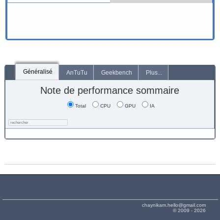
Généralisé
AnTuTu
Geekbench
Plus...
Note de performance sommaire
Total
CPU
GPU
IA
chaynikam.hello@gmail.com
© 2009 - 2026