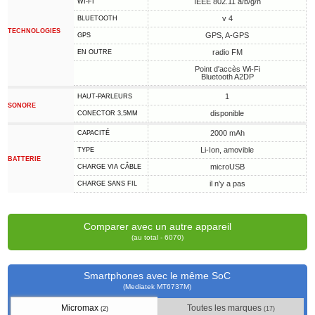
IEEE 802.11 a/b/g/n
WI-FI
v 4
BLUETOOTH
TECHNOLOGIES
GPS, A-GPS
GPS
radio FM
EN OUTRE
Point d'accès Wi-Fi
Bluetooth A2DP
1
HAUT-PARLEURS
SONORE
disponible
CONECTOR 3,5MM
2000 mAh
CAPACITÉ
Li-Ion, amovible
TYPE
BATTERIE
microUSB
CHARGE VIA CÂBLE
il n'y a pas
CHARGE SANS FIL
Comparer avec un autre appareil
(au total - 6070)
Smartphones avec le même SoC
(Mediatek MT6737M)
Micromax
Toutes les marques
(2)
(17)