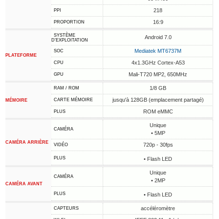
218
PPI
16:9
PROPORTION
SYSTÈME
Android 7.0
D'EXPLOITATION
Mediatek MT6737M
SOC
PLATEFORME
4x1.3GHz Cortex-A53
CPU
Mali-T720 MP2, 650MHz
GPU
1/8 GB
RAM / ROM
jusqu'à 128GB (emplacement partagé)
CARTE MÉMOIRE
MÉMOIRE
ROM eMMC
PLUS
Unique
CAMÉRA
• 5MP
CAMÉRA ARRIÈRE
720p - 30fps
VIDÉO
PLUS
• Flash LED
Unique
CAMÉRA
• 2MP
CAMÉRA AVANT
PLUS
• Flash LED
accéléromètre
CAPTEURS