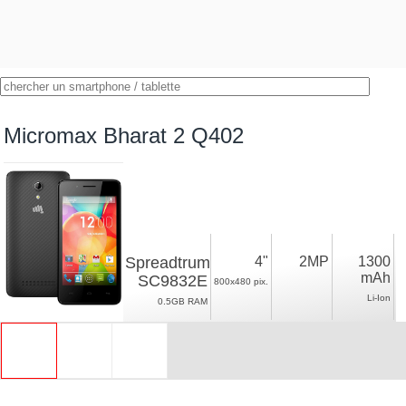
Micromax Bharat 2 Q402
Spreadtrum
4"
2MP
1300
mAh
SC9832E
800x480 pix.
Li-Ion
0.5GB RAM