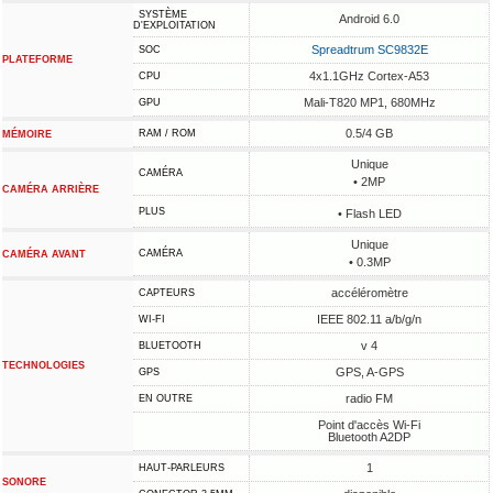
SYSTÈME
Android 6.0
D'EXPLOITATION
Spreadtrum SC9832E
SOC
PLATEFORME
4x1.1GHz Cortex-A53
CPU
Mali-T820 MP1, 680MHz
GPU
0.5/4 GB
RAM / ROM
MÉMOIRE
Unique
CAMÉRA
• 2MP
CAMÉRA ARRIÈRE
PLUS
• Flash LED
Unique
CAMÉRA
CAMÉRA AVANT
• 0.3MP
accéléromètre
CAPTEURS
IEEE 802.11 a/b/g/n
WI-FI
v 4
BLUETOOTH
TECHNOLOGIES
GPS, A-GPS
GPS
radio FM
EN OUTRE
Point d'accès Wi-Fi
Bluetooth A2DP
1
HAUT-PARLEURS
SONORE