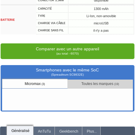
disponible
CONECTOR 3,5MM
1300 mAh
CAPACITÉ
Li-Ion, non-amovible
TYPE
BATTERIE
microUSB
CHARGE VIA CÂBLE
il n'y a pas
CHARGE SANS FIL
Comparer avec un autre appareil
(au total - 6070)
Smartphones avec le même SoC
(Spreadtrum SC9832E)
Micromax
Toutes les marques
(3)
(19)
Généralisé
AnTuTu
Geekbench
Plus...