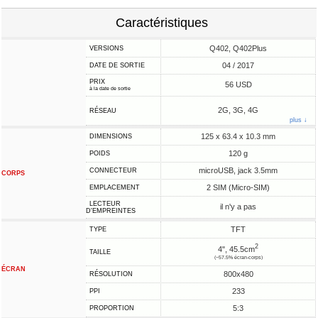
Caractéristiques
Q402, Q402Plus
VERSIONS
04 / 2017
DATE DE SORTIE
PRIX
56 USD
à la date de sortie
2G, 3G, 4G
RÉSEAU
plus ↓
125 x 63.4 x 10.3 mm
DIMENSIONS
120 g
POIDS
microUSB, jack 3.5mm
CONNECTEUR
CORPS
2 SIM (Micro-SIM)
EMPLACEMENT
LECTEUR
il n'y a pas
D'EMPREINTES
TFT
TYPE
2
4", 45.5cm
TAILLE
(~57.5% écran-corps)
ÉCRAN
800x480
RÉSOLUTION
233
PPI
5:3
PROPORTION