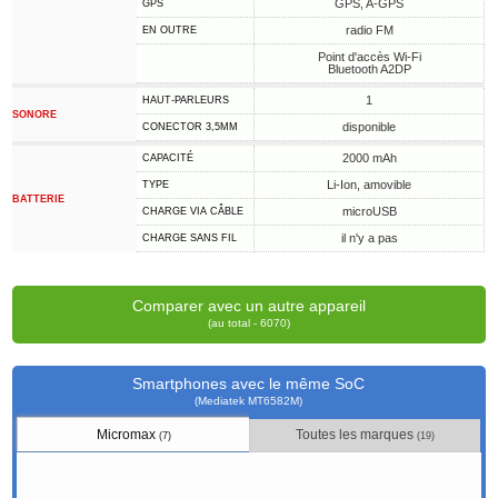
GPS, A-GPS
GPS
radio FM
EN OUTRE
Point d'accès Wi-Fi
Bluetooth A2DP
1
HAUT-PARLEURS
SONORE
disponible
CONECTOR 3,5MM
2000 mAh
CAPACITÉ
Li-Ion, amovible
TYPE
BATTERIE
microUSB
CHARGE VIA CÂBLE
il n'y a pas
CHARGE SANS FIL
Comparer avec un autre appareil
(au total - 6070)
Smartphones avec le même SoC
(Mediatek MT6582M)
Micromax
Toutes les marques
(7)
(19)