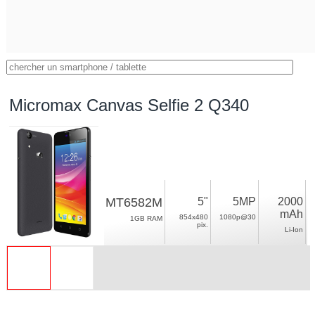
Micromax Canvas Selfie 2 Q340
MT6582M
5"
5MP
2000
mAh
854x480
1080p@30
1GB RAM
pix.
Li-Ion