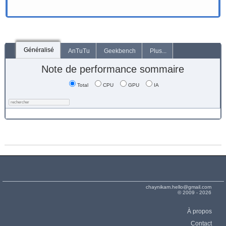
Généralisé
AnTuTu
Geekbench
Plus...
Note de performance sommaire
Total
CPU
GPU
IA
chaynikam.hello@gmail.com
© 2009 - 2026
À propos
Contact