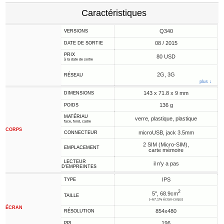
Caractéristiques
Q340
VERSIONS
08 / 2015
DATE DE SORTIE
PRIX
80 USD
à la date de sortie
2G, 3G
RÉSEAU
plus ↓
143 x 71.8 x 9 mm
DIMENSIONS
136 g
POIDS
MATÉRIAU
verre, plastique, plastique
face, fond, cadre
CORPS
microUSB, jack 3.5mm
CONNECTEUR
2 SIM (Micro-SIM),
EMPLACEMENT
carte mémoire
LECTEUR
il n'y a pas
D'EMPREINTES
IPS
TYPE
2
5", 68.9cm
TAILLE
(~67.1% écran-corps)
ÉCRAN
854x480
RÉSOLUTION
196
PPI