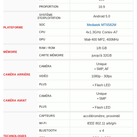
16:9
PROPORTION
SYSTÈME
Android 5.0
D'EXPLOITATION
Mediatek MT6582M
SOC
PLATEFORME
4x1.3GHz Cortex-A7
CPU
Mali-400 MP2, 400MHz
GPU
1/8 GB
RAM / ROM
MÉMOIRE
jusqu'à 32GB
CARTE MÉMOIRE
Unique
CAMÉRA
• 5MP, AF
CAMÉRA ARRIÈRE
1080p - 30fps
VIDÉO
PLUS
• Flash LED
Unique
CAMÉRA
• 5MP
CAMÉRA AVANT
PLUS
• Flash LED
accéléromètre, proximité
CAPTEURS
IEEE 802.11 a/b/g/n
WI-FI
v 4
BLUETOOTH
TECHNOLOGIES