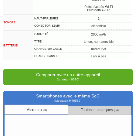
Point d'accès Wi-Fi
Bluetooth A2DP
1
HAUT-PARLEURS
SONORE
disponible
CONECTOR 3,5MM
2800 mAh
CAPACITÉ
Li-Ion, non-amovible
TYPE
BATTERIE
microUSB
CHARGE VIA CÂBLE
il n'y a pas
CHARGE SANS FIL
Comparer avec un autre appareil
(au total - 6070)
Smartphones avec le même SoC
(Mediatek MT6582)
Micromax
Toutes les marques
(3)
(34)