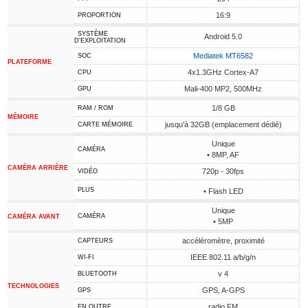
16:9
PROPORTION
SYSTÈME
Android 5.0
D'EXPLOITATION
Mediatek MT6582
SOC
PLATEFORME
4x1.3GHz Cortex-A7
CPU
Mali-400 MP2, 500MHz
GPU
1/8 GB
RAM / ROM
MÉMOIRE
jusqu'à 32GB (emplacement dédié)
CARTE MÉMOIRE
Unique
CAMÉRA
• 8MP, AF
CAMÉRA ARRIÈRE
720p - 30fps
VIDÉO
PLUS
• Flash LED
Unique
CAMÉRA
CAMÉRA AVANT
• 5MP
accéléromètre, proximité
CAPTEURS
IEEE 802.11 a/b/g/n
WI-FI
v 4
BLUETOOTH
TECHNOLOGIES
GPS, A-GPS
GPS
radio FM
EN OUTRE