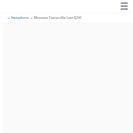
☰
→
Smartphones
→ Micromax Canvas elfie Lens Q345