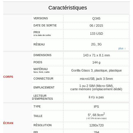
Caractéristiques
Q345
VERSIONS
06 / 2015
DATE DE SORTIE
PRIX
133 USD
à la date de sortie
2G, 3G
RÉSEAU
plus ↓
143 x 71 x 8.1 mm
DIMENSIONS
144 g
POIDS
MATÉRIAU
Gorilla Glass 3, plastique, plastique
face, fond, cadre
CORPS
microUSB, jack 3.5mm
CONNECTEUR
1 ou 2 SIM (Micro-SIM),
EMPLACEMENT
carte mémoire (emplacement dédié)
LECTEUR
il n'y a pas
D'EMPREINTES
IPS
TYPE
2
5", 68.9cm
TAILLE
(~67.9% écran-corps)
ÉCRAN
1280x720
RÉSOLUTION
294
PPI