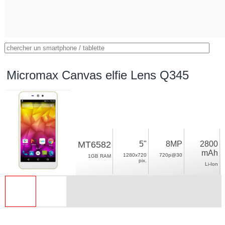
Micromax Canvas elfie Lens Q345
MT6582
5"
8MP
2800
mAh
1280x720
720p@30
1GB RAM
pix.
Li-Ion