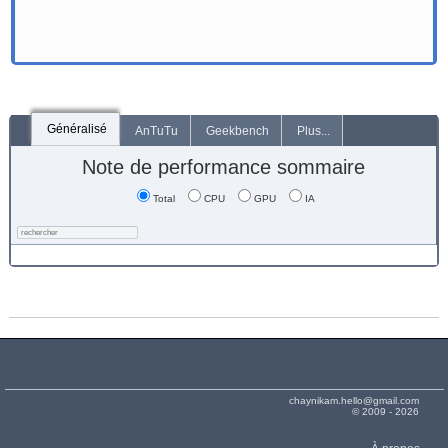
Généralisé
AnTuTu
Geekbench
Plus...
Note de performance sommaire
Total
CPU
GPU
IA
chaynikam.hello@gmail.com
© 2009 - 2026