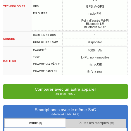
GPS, A-GPS
TECHNOLOGIES
GPS
radio FM
EN OUTRE
Point d'accès Wi-Fi
Bluetooth LE
Bluetooth A2DP
1
HAUT-PARLEURS
SONORE
disponible
CONECTOR 3,5MM
4000 mAh
CAPACITÉ
Li-Po, non-amovible
TYPE
BATTERIE
microUSB
CHARGE VIA CÂBLE
il n'y a pas
CHARGE SANS FIL
Comparer avec un autre appareil
(au total - 6070)
Smartphones avec le même SoC
(Mediatek Helio A22)
Infinix
Toutes les marques
(8)
(86)