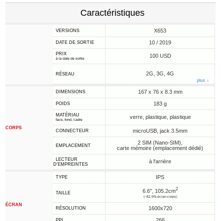
Caractéristiques
X653
VERSIONS
10 / 2019
DATE DE SORTIE
PRIX
100 USD
à la date de sortie
2G, 3G, 4G
RÉSEAU
plus ↓
167 x 76 x 8.3 mm
DIMENSIONS
183 g
POIDS
MATÉRIAU
verre, plastique, plastique
face, fond, cadre
CORPS
microUSB, jack 3.5mm
CONNECTEUR
2 SIM (Nano-SIM),
EMPLACEMENT
carte mémoire (emplacement dédié)
LECTEUR
à l'arrière
D'EMPREINTES
IPS
TYPE
2
6.6", 105.2cm
TAILLE
(~82.9% écran-corps)
ÉCRAN
1600x720
RÉSOLUTION
266
PPI