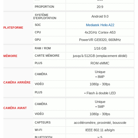
20:9
PROPORTION
SYSTÈME
Android 9.0
D'EXPLOITATION
Mediatek Helio A22
SOC
PLATEFORME
4x2GHz Cortex-A53
CPU
PowerVR GE8320, 660MHz
GPU
1/16 GB
RAM / ROM
jusqu'à 512GB (emplacement dédié)
CARTE MÉMOIRE
MÉMOIRE
ROM eMMC
PLUS
Unique
CAMÉRA
• 8MP
CAMÉRA ARRIÈRE
1080p - 30fps
VIDÉO
PLUS
• Flash à double LED
Unique
CAMÉRA
• 5MP
CAMÉRA AVANT
1080p - 30fps
VIDÉO
accéléromètre, proximité, boussole
CAPTEURS
IEEE 802.11 a/b/g/n
WI-FI
v 5
BLUETOOTH