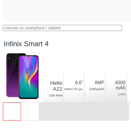
Infinix Smart 4
Helio
6.6"
8MP
4000
mAh
A22
1600x720 pix.
1080p@30
Li-Po
1GB RAM