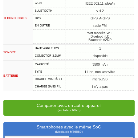
IEEE 802.11 a/b/g/n
WI-FI
v 4.2
BLUETOOTH
GPS, A-GPS
TECHNOLOGIES
GPS
radio FM
EN OUTRE
Point d'accès Wi-Fi
Bluetooth LE
Bluetooth A2DP
1
HAUT-PARLEURS
SONORE
disponible
CONECTOR 3,5MM
3500 mAh
CAPACITÉ
Li-Ion, non-amovible
TYPE
BATTERIE
microUSB
CHARGE VIA CÂBLE
il n'y a pas
CHARGE SANS FIL
Comparer avec un autre appareil
(au total - 6070)
Smartphones avec le même SoC
(Mediatek MT6580)