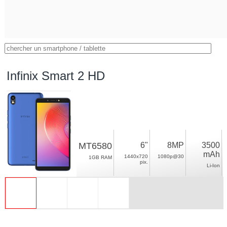
Infinix Smart 2 HD
MT6580
6"
8MP
3500
mAh
1440x720
1080p@30
1GB RAM
pix.
Li-Ion