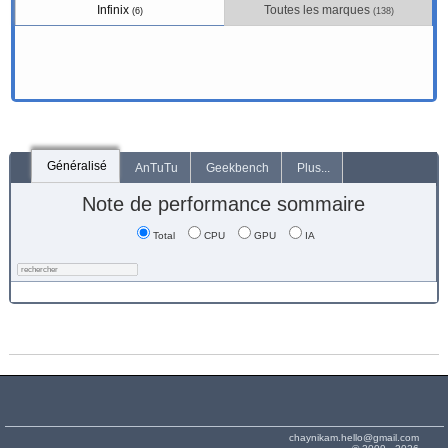
Infinix
Toutes les marques
(6)
(138)
Généralisé
AnTuTu
Geekbench
Plus...
Note de performance sommaire
Total
CPU
GPU
IA
chaynikam.hello@gmail.com