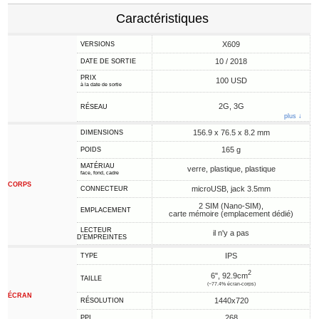
Caractéristiques
X609
VERSIONS
10 / 2018
DATE DE SORTIE
PRIX
100 USD
à la date de sortie
2G, 3G
RÉSEAU
plus ↓
156.9 x 76.5 x 8.2 mm
DIMENSIONS
165 g
POIDS
MATÉRIAU
verre, plastique, plastique
face, fond, cadre
CORPS
microUSB, jack 3.5mm
CONNECTEUR
2 SIM (Nano-SIM),
EMPLACEMENT
carte mémoire (emplacement dédié)
LECTEUR
il n'y a pas
D'EMPREINTES
IPS
TYPE
2
6", 92.9cm
TAILLE
(~77.4% écran-corps)
ÉCRAN
1440x720
RÉSOLUTION
268
PPI