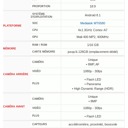
18:9
PROPORTION
SYSTÈME
Android 8.1
D'EXPLOITATION
Mediatek MT6580
SOC
PLATEFORME
4x1.3GHz Cortex-A7
CPU
Mali-400 MP2, 400MHz
GPU
1/16 GB
RAM / ROM
MÉMOIRE
jusqu'à 128GB (emplacement dédié)
CARTE MÉMOIRE
Unique
CAMÉRA
• 8MP, AF
1080p - 30fps
VIDÉO
CAMÉRA ARRIÈRE
• Flash LED
PLUS
• Panorama
• High Dynamic Range (HDR)
Unique
CAMÉRA
• 8MP
CAMÉRA AVANT
1080p - 30fps
VIDÉO
PLUS
• Flash LED
accéléromètre, proximité, boussole
CAPTEURS