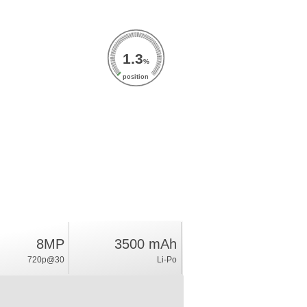
1.3
%
position
8MP
3500 mAh
720p@30
Li-Po