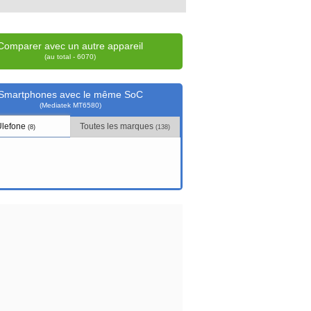
Comparer avec un autre appareil
(au total - 6070)
Smartphones avec le même SoC
(Mediatek MT6580)
Ulefone
Toutes les marques
(8)
(138)