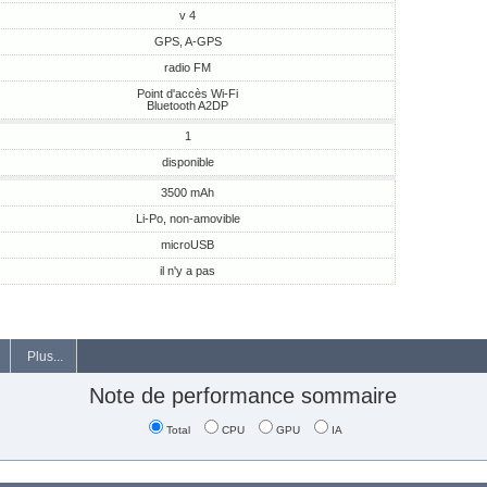
v 4
GPS, A-GPS
radio FM
Point d'accès Wi-Fi
Bluetooth A2DP
1
disponible
3500 mAh
Li-Po, non-amovible
microUSB
il n'y a pas
Plus...
Note de performance sommaire
Total
CPU
GPU
IA