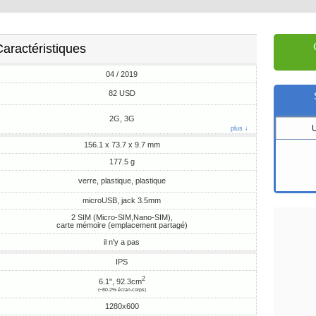
aractéristiques
04 / 2019
82 USD
2G, 3G
plus ↓
156.1 x 73.7 x 9.7 mm
177.5 g
verre, plastique, plastique
microUSB, jack 3.5mm
2 SIM (Micro-SIM,Nano-SIM),
carte mémoire (emplacement partagé)
il n'y a pas
IPS
2
6.1", 92.3cm
(~80.2% écran-corps)
1280x600