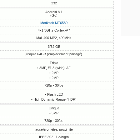
232
Android 8.1
(Go)
Mediatek MT6580
4x1.3GHz Cortex-A7
Mali-400 MP2, 400MHz
3/32 GB
jusqu'à 64GB (emplacement partagé)
Triple
• 8MP, f/1.8 (wide), AF
• 2MP
• 2MP
720p - 30fps
• Flash LED
• High Dynamic Range (HDR)
Unique
• 5MP
720p - 30fps
accéléromètre, proximité
IEEE 802.11 a/b/g/n