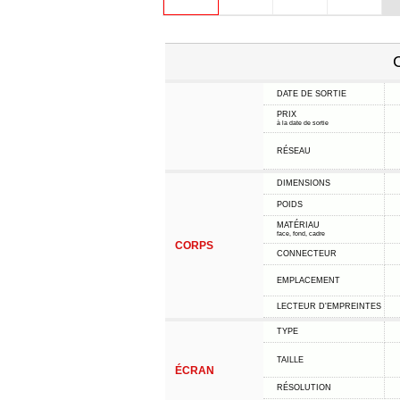
C
DATE DE SORTIE
PRIX
à la date de sortie
RÉSEAU
DIMENSIONS
POIDS
MATÉRIAU
face, fond, cadre
CORPS
CONNECTEUR
EMPLACEMENT
LECTEUR D'EMPREINTES
TYPE
TAILLE
ÉCRAN
RÉSOLUTION