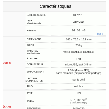
Caractéristiques
04 / 2018
DATE DE SORTIE
PRIX
230 USD
à la date de sortie
2G, 3G, 4G
RÉSEAU
plus ↓
163 x 76.6 x 13.9 mm
DIMENSIONS
256 g
POIDS
MATÉRIAU
verre, plastique, plastique
face, fond, cadre
IP68
ÉTANCHE
CORPS
microUSB, jack 3.5mm
CONNECTEUR
2 SIM (Nano-SIM),
EMPLACEMENT
carte mémoire (emplacement partagé)
LECTEUR
sur le côté
D'EMPREINTES
antichoc
PLUS
IPS
TYPE
2
5.5", 78.1cm
TAILLE
(~62.5% écran-corps)
ÉCRAN
1440x720
RÉSOLUTION