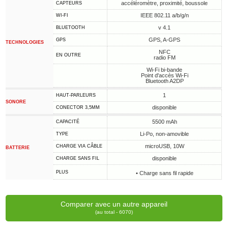
accéléromètre, proximité, boussole
CAPTEURS
IEEE 802.11 a/b/g/n
WI-FI
v 4.1
BLUETOOTH
GPS, A-GPS
GPS
TECHNOLOGIES
NFC
EN OUTRE
radio FM
Wi-Fi bi-bande
Point d'accès Wi-Fi
Bluetooth A2DP
1
HAUT-PARLEURS
SONORE
disponible
CONECTOR 3,5MM
5500 mAh
CAPACITÉ
Li-Po, non-amovible
TYPE
microUSB, 10W
CHARGE VIA CÂBLE
BATTERIE
disponible
CHARGE SANS FIL
PLUS
• Charge sans fil rapide
Comparer avec un autre appareil
(au total - 6070)