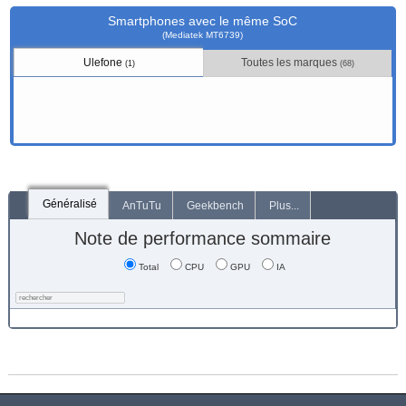
Smartphones avec le même SoC
(Mediatek MT6739)
Ulefone
Toutes les marques
(1)
(68)
Généralisé
AnTuTu
Geekbench
Plus...
Note de performance sommaire
Total
CPU
GPU
IA