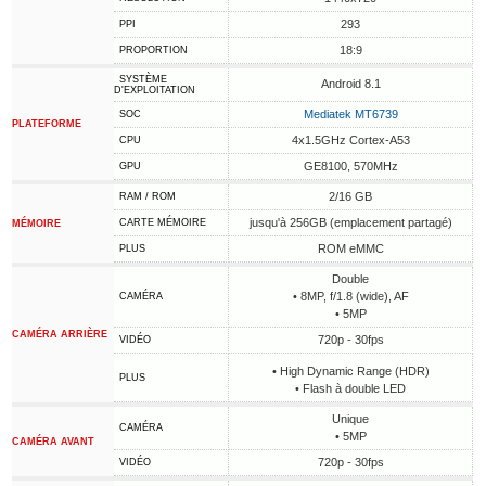
293
PPI
18:9
PROPORTION
SYSTÈME
Android 8.1
D'EXPLOITATION
Mediatek MT6739
SOC
PLATEFORME
4x1.5GHz Cortex-A53
CPU
GE8100, 570MHz
GPU
2/16 GB
RAM / ROM
jusqu'à 256GB (emplacement partagé)
CARTE MÉMOIRE
MÉMOIRE
ROM eMMC
PLUS
Double
• 8MP, f/1.8 (wide), AF
CAMÉRA
• 5MP
CAMÉRA ARRIÈRE
720p - 30fps
VIDÉO
• High Dynamic Range (HDR)
PLUS
• Flash à double LED
Unique
CAMÉRA
• 5MP
CAMÉRA AVANT
720p - 30fps
VIDÉO