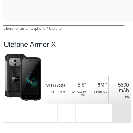
Ulefone Armor X
MT6739
5.5"
8MP
5500
mAh
1440x720
720p@30
2GB RAM
pix.
Li-Po