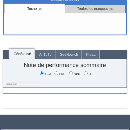
Tecno
Toutes les marques
(19)
(86)
Généralisé
AnTuTu
Geekbench
Plus...
Note de performance sommaire
Total
CPU
GPU
IA