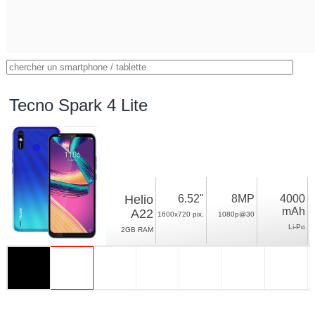
Tecno Spark 4 Lite
Helio
6.52"
8MP
4000
mAh
A22
1600x720 pix.
1080p@30
Li-Po
2GB RAM