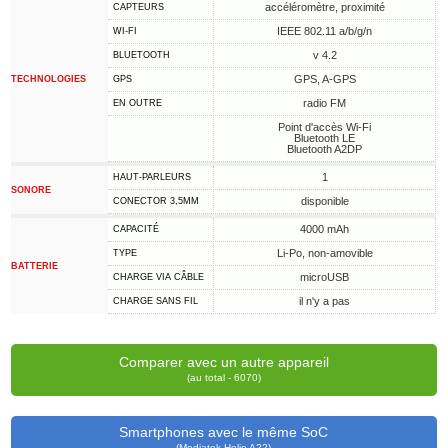
accéléromètre, proximité
CAPTEURS
IEEE 802.11 a/b/g/n
WI-FI
v 4.2
BLUETOOTH
GPS, A-GPS
TECHNOLOGIES
GPS
radio FM
EN OUTRE
Point d'accès Wi-Fi
Bluetooth LE
Bluetooth A2DP
1
HAUT-PARLEURS
SONORE
disponible
CONECTOR 3,5MM
4000 mAh
CAPACITÉ
Li-Po, non-amovible
TYPE
BATTERIE
microUSB
CHARGE VIA CÂBLE
il n'y a pas
CHARGE SANS FIL
Comparer avec un autre appareil
(au total - 6070)
Smartphones avec le même SoC
(Mediatek Helio A22)