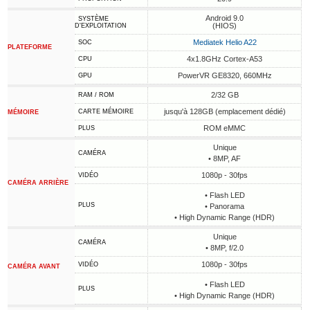
Android 9.0
SYSTÈME
(HIOS)
D'EXPLOITATION
Mediatek Helio A22
SOC
PLATEFORME
4x1.8GHz Cortex-A53
CPU
PowerVR GE8320, 660MHz
GPU
2/32 GB
RAM / ROM
jusqu'à 128GB (emplacement dédié)
CARTE MÉMOIRE
MÉMOIRE
ROM eMMC
PLUS
Unique
CAMÉRA
• 8MP, AF
1080p - 30fps
VIDÉO
CAMÉRA ARRIÈRE
• Flash LED
PLUS
• Panorama
• High Dynamic Range (HDR)
Unique
CAMÉRA
• 8MP, f/2.0
1080p - 30fps
VIDÉO
CAMÉRA AVANT
• Flash LED
PLUS
• High Dynamic Range (HDR)