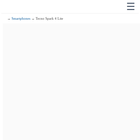
☰
→
Smartphones
→ Tecno Spark 4 Lite