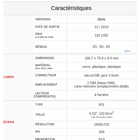
Caractéristiques
BB4k
VERSIONS
12 / 2019
DATE DE SORTIE
PRIX
110 USD
à la date de sortie
2G, 3G, 4G
RÉSEAU
plus ↓
166.7 x 75.8 x 8.4 mm
DIMENSIONS
MATÉRIAU
verre, plastique, plastique
face, fond, cadre
microUSB, jack 3.5mm
CONNECTEUR
CORPS
2 SIM (Nano-SIM),
EMPLACEMENT
carte mémoire (emplacement dédié)
LECTEUR
à l'arrière
D'EMPREINTES
IPS
TYPE
2
6.52", 102.6cm
TAILLE
(~81.2% écran-corps)
ÉCRAN
1600x720
RÉSOLUTION
269
PPI
20:9
PROPORTION